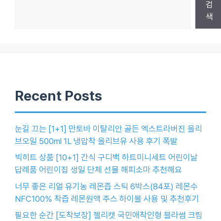
검
색
Recent Posts
눈길 끄는 [1+1] 만토바 이탈리안 골든 엑스트라버진 올리
브오일 500ml 1L 냉압착 올리브유 사용 후기 폭발
빅히트 상품 [10+1] 간식 구디백 하트미니세트 어린이날
답례품 어린이집 생일 단체 선물 해피소마 추천해요
너무 좋은 리얼 유기농 레몬즙 스틱 6박스(84포) 레몬수
NFC100% 착즙 레몬원액 주스 하이볼 사용 및 추천후기
필요한 순간 [도착보장] 젤리캣 국민애착인형 블라썸 크림