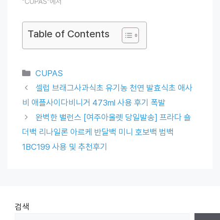
"CUPAS"에서
Table of Contents
Categories
CUPAS
셀럽 브래그사과식초 유기농 천연 발효식초 애사
비 애플사이다비니거 473ml 사용 후기 폭발
완벽한 밸런스 [여주아울렛 당일발송] 프라다 숄
더백 리나일론 아르케 반달백 미니 호보백 범백
1BC199 사용 및 추천후기
검색