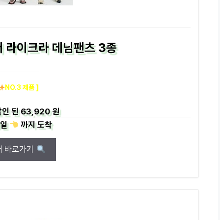
머 라이크라 데님팬츠 3종
NO.3 제품 ]
인 된
63,920 원
일
까지
도착
매 바로가기