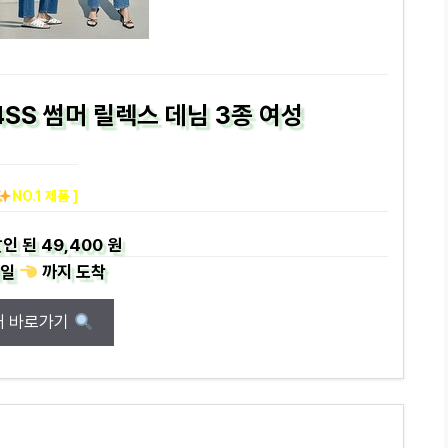
4SS 썸머 릴렉스 데님 3종 여성
NO.1 제품 ]
인 된
49,400 원
일
까지
도착
매 바로가기