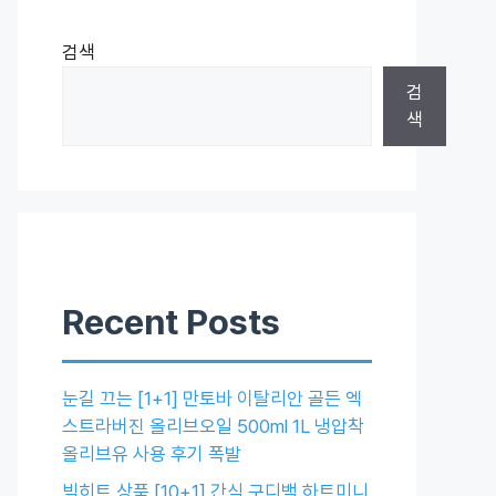
검색
검
색
Recent Posts
눈길 끄는 [1+1] 만토바 이탈리안 골든 엑
스트라버진 올리브오일 500ml 1L 냉압착
올리브유 사용 후기 폭발
빅히트 상품 [10+1] 간식 구디백 하트미니