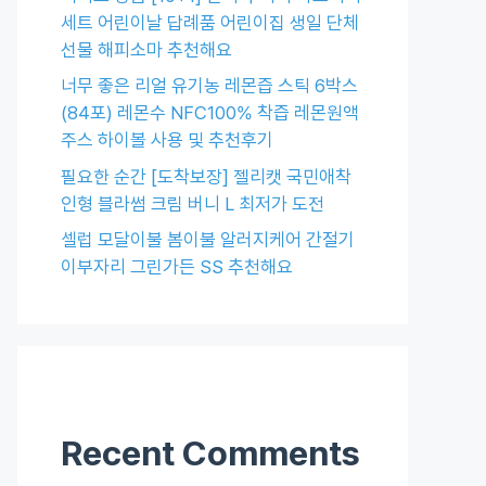
세트 어린이날 답례품 어린이집 생일 단체
선물 해피소마 추천해요
너무 좋은 리얼 유기농 레몬즙 스틱 6박스
(84포) 레몬수 NFC100% 착즙 레몬원액
주스 하이볼 사용 및 추천후기
필요한 순간 [도착보장] 젤리캣 국민애착
인형 블라썸 크림 버니 L 최저가 도전
셀럽 모달이불 봄이불 알러지케어 간절기
이부자리 그린가든 SS 추천해요
Recent Comments