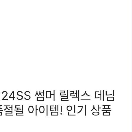
24SS 썸머 릴렉스 데님
품절될 아이템! 인기 상품