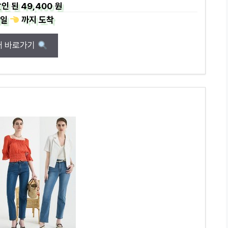
인 된
49,400 원
일
까지
도착
매 바로가기