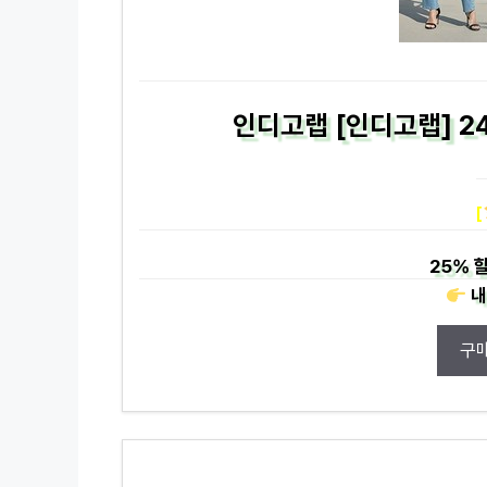
인디고랩 [인디고랩] 2
[
25%
할
내
구