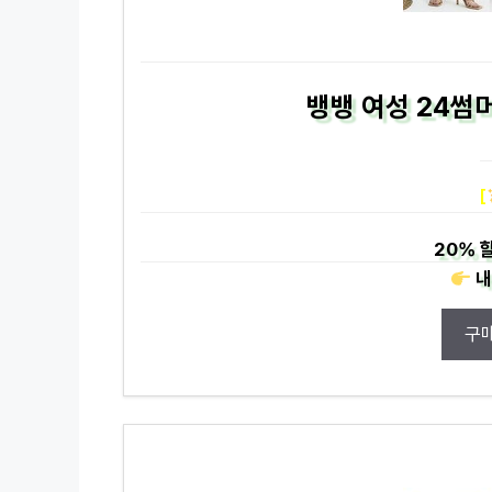
뱅뱅 여성 24썸
[
20%
할
내
구