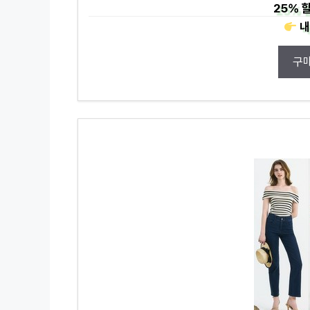
25%
할
내
구