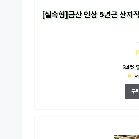
[실속형]금산 인삼 5년근 산지직
[
34%
내
구