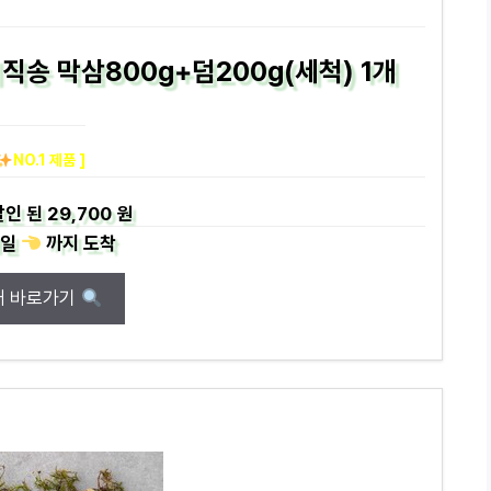
직송 막삼800g+덤200g(세척) 1개
NO.1 제품 ]
할인 된
29,700 원
일
까지
도착
매 바로가기