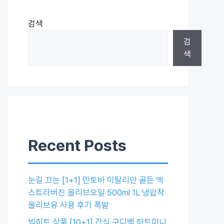
검색
검
색
Recent Posts
눈길 끄는 [1+1] 만토바 이탈리안 골든 엑
스트라버진 올리브오일 500ml 1L 냉압착
올리브유 사용 후기 폭발
빅히트 상품 [10+1] 간식 구디백 하트미니