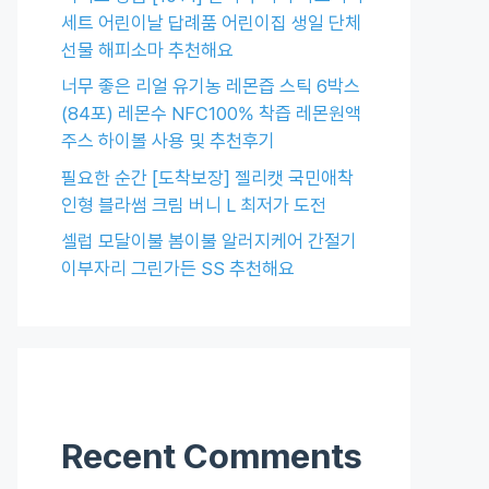
세트 어린이날 답례품 어린이집 생일 단체
선물 해피소마 추천해요
너무 좋은 리얼 유기농 레몬즙 스틱 6박스
(84포) 레몬수 NFC100% 착즙 레몬원액
주스 하이볼 사용 및 추천후기
필요한 순간 [도착보장] 젤리캣 국민애착
인형 블라썸 크림 버니 L 최저가 도전
셀럽 모달이불 봄이불 알러지케어 간절기
이부자리 그린가든 SS 추천해요
Recent Comments