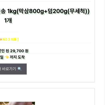
송 1kg(막삼800g+덤200g(무세척))
1개
NO.3 제품 ]
할인 된
29,700 원
일
까지
도착
매 바로가기