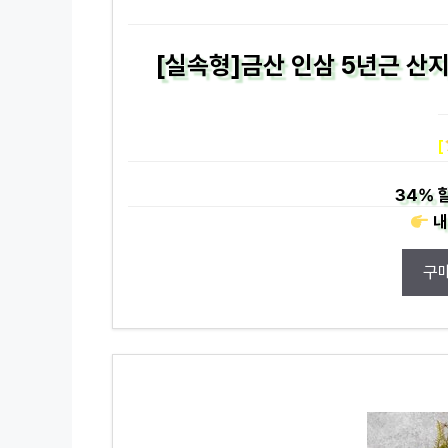
[실속형]금산 인삼 5년근 산지
[
34%
내
구