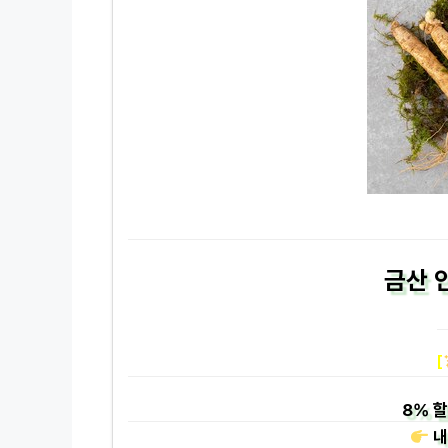
금산 인
[
8%
할
내