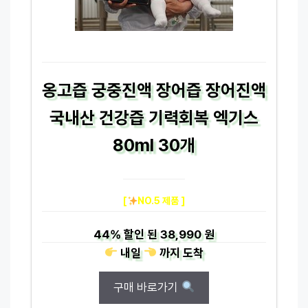
옹고즙 궁중진액 장어즙 장어진액
국내산 건강즙 기력회복 엑기스
80ml 30개
[
NO.5 제품 ]
44%
할인 된
38,990 원
내일
까지
도착
구매 바로가기