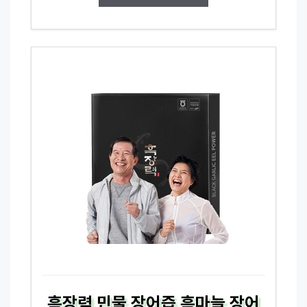
흑장력 민물 장어즙 흑마늘 장어