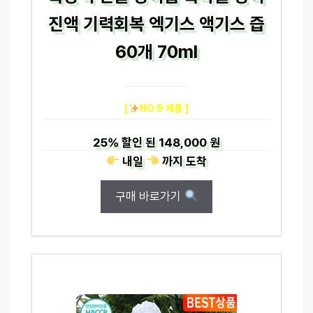
진액 기력회복 엑기스 액기스 즙
60개 70ml
[
NO.9 제품 ]
25%
할인 된
148,000 원
내일
까지
도착
구매 바로가기