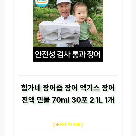
힘가네 장어즙 장어 엑기스 장어
진액 민물 70ml 30포 2.1L 1개
[
NO.10 제품 ]