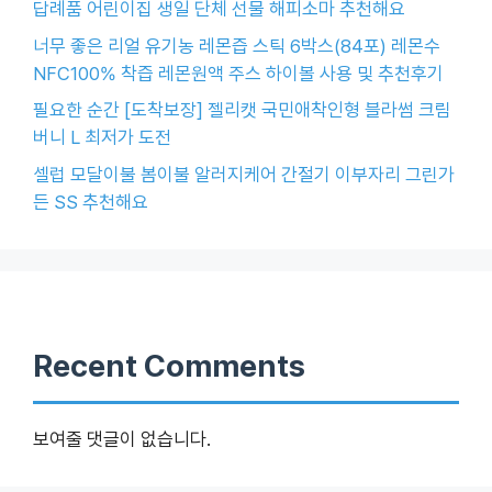
답례품 어린이집 생일 단체 선물 해피소마 추천해요
너무 좋은 리얼 유기농 레몬즙 스틱 6박스(84포) 레몬수
NFC100% 착즙 레몬원액 주스 하이볼 사용 및 추천후기
필요한 순간 [도착보장] 젤리캣 국민애착인형 블라썸 크림
버니 L 최저가 도전
셀럽 모달이불 봄이불 알러지케어 간절기 이부자리 그린가
든 SS 추천해요
Recent Comments
보여줄 댓글이 없습니다.