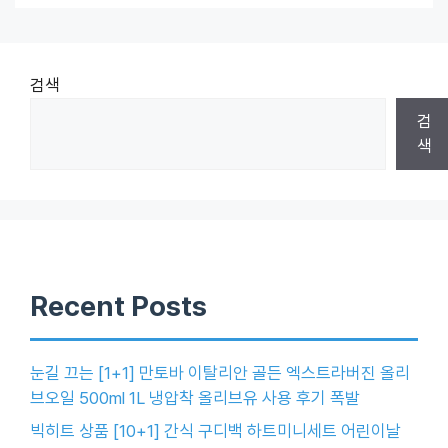
검색
검
색
Recent Posts
눈길 끄는 [1+1] 만토바 이탈리안 골든 엑스트라버진 올리
브오일 500ml 1L 냉압착 올리브유 사용 후기 폭발
빅히트 상품 [10+1] 간식 구디백 하트미니세트 어린이날