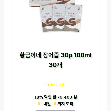
황금이네 장어즙 30p 100ml
30개
[
NO.2 제품 ]
18%
할인 된
79,400 원
내일
까지
도착