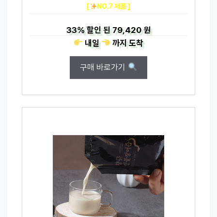
[
NO.7 제품 ]
33%
할인 된
79,420 원
내일
까지
도착
구매 바로가기