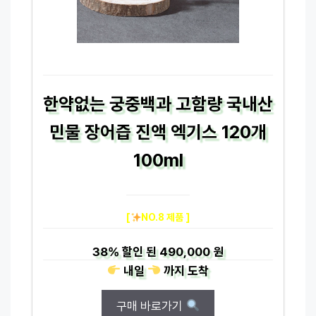
한약없는 궁중백과 고함량 국내산
민물 장어즙 진액 엑기스 120개
100ml
[
NO.8 제품 ]
38%
할인 된
490,000 원
내일
까지
도착
구매 바로가기