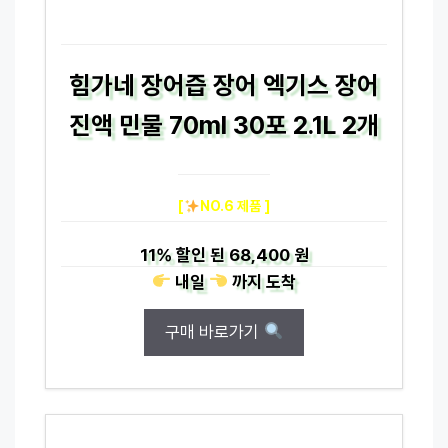
힘가네 장어즙 장어 엑기스 장어
진액 민물 70ml 30포 2.1L 2개
[
NO.6 제품 ]
11%
할인 된
68,400 원
내일
까지
도착
구매 바로가기