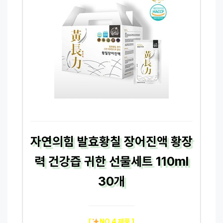
자연의힘 발효황칠 장어진액 황장
력 건강즙 귀한 선물세트 110ml
30개
[
NO.4 제품 ]