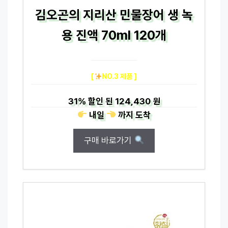
김오곤의 지리산 민물장어 생 녹
용 진액 70ml 120개
[
NO.3 제품 ]
31%
할인 된
124,430 원
내일
까지
도착
구매 바로가기