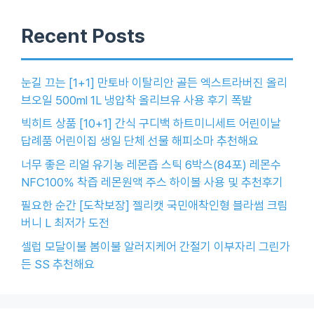
Recent Posts
눈길 끄는 [1+1] 만토바 이탈리안 골든 엑스트라버진 올리
브오일 500ml 1L 냉압착 올리브유 사용 후기 폭발
빅히트 상품 [10+1] 간식 구디백 하트미니세트 어린이날
답례품 어린이집 생일 단체 선물 해피소마 추천해요
너무 좋은 리얼 유기농 레몬즙 스틱 6박스(84포) 레몬수
NFC100% 착즙 레몬원액 주스 하이볼 사용 및 추천후기
필요한 순간 [도착보장] 젤리캣 국민애착인형 블라썸 크림
버니 L 최저가 도전
셀럽 모달이불 봄이불 알러지케어 간절기 이부자리 그린가
든 SS 추천해요