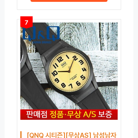
7
[QNQ 시티즌][무상AS] 남성남자