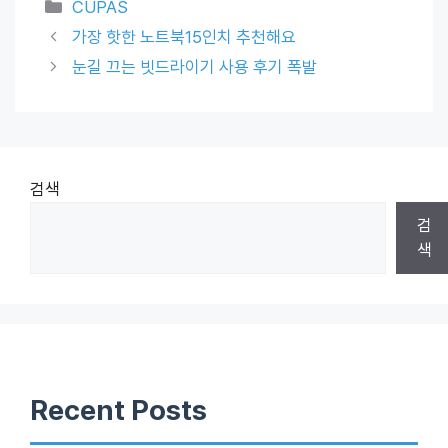
Categories
CUPAS
가장 핫한 노트북15인치 추천해요
눈길 끄는 빗드라이기 사용 후기 폭발
검색
검
색
Recent Posts