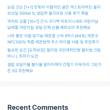
눈길 끄는 [1+1] 만토바 이탈리안 골든 엑스트라버진 올리
브오일 500ml 1L 냉압착 올리브유 사용 후기 폭발
빅히트 상품 [10+1] 간식 구디백 하트미니세트 어린이날
답례품 어린이집 생일 단체 선물 해피소마 추천해요
너무 좋은 리얼 유기농 레몬즙 스틱 6박스(84포) 레몬수
NFC100% 착즙 레몬원액 주스 하이볼 사용 및 추천후기
필요한 순간 [도착보장] 젤리캣 국민애착인형 블라썸 크림
버니 L 최저가 도전
셀럽 모달이불 봄이불 알러지케어 간절기 이부자리 그린가
든 SS 추천해요
Recent Comments