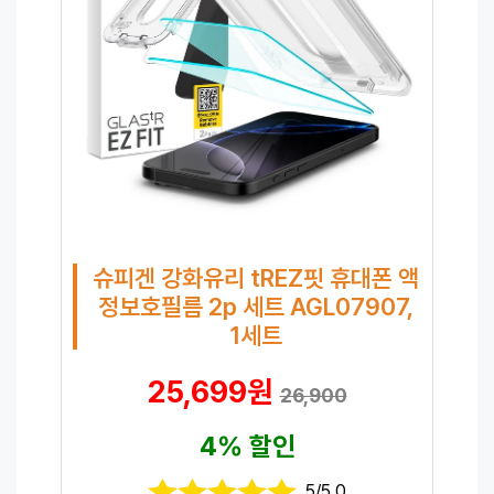
슈피겐 강화유리 tREZ핏 휴대폰 액
정보호필름 2p 세트 AGL07907,
1세트
25,699원
26,900
4% 할인
5/5.0