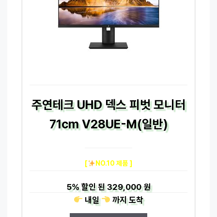
주연테크 UHD 덱스 피벗 모니터
71cm V28UE-M(일반)
[
NO.10 제품 ]
5%
할인 된
329,000 원
내일
까지
도착