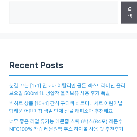
검
색
Recent Posts
눈길 끄는 [1+1] 만토바 이탈리안 골든 엑스트라버진 올리
브오일 500ml 1L 냉압착 올리브유 사용 후기 폭발
빅히트 상품 [10+1] 간식 구디백 하트미니세트 어린이날
답례품 어린이집 생일 단체 선물 해피소마 추천해요
너무 좋은 리얼 유기농 레몬즙 스틱 6박스(84포) 레몬수
NFC100% 착즙 레몬원액 주스 하이볼 사용 및 추천후기