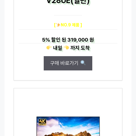
V28UE(일반)
[
NO.9 제품 ]
5%
할인 된
319,000 원
내일
까지
도착
구매 바로가기