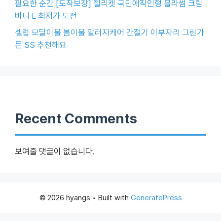
필요한 순간 [도착보장] 젤리캣 국민애착인형 블라썸 크림
버니 L 최저가 도전
셀럽 모달이불 봄이불 알러지케어 간절기 이부자리 그린가
든 SS 추천해요
Recent Comments
보여줄 댓글이 없습니다.
© 2026 hyangs
• Built with
GeneratePress