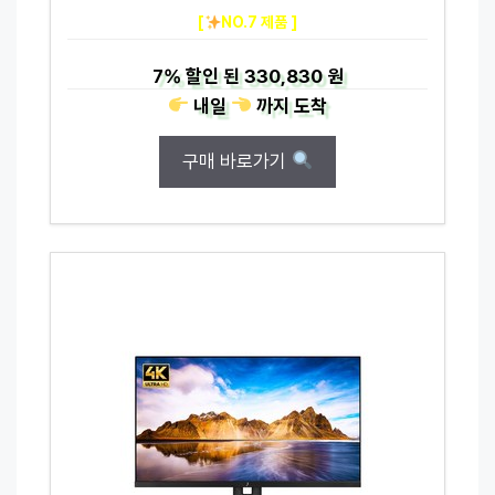
[
NO.7 제품 ]
7%
할인 된
330,830 원
내일
까지
도착
구매 바로가기