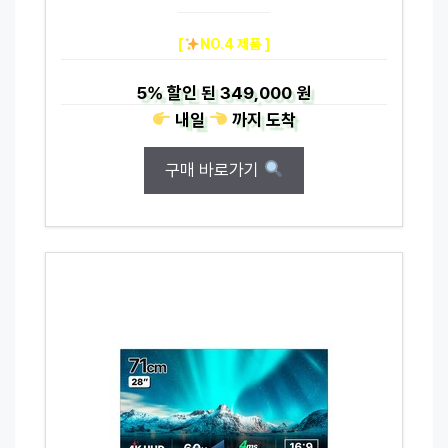
[
NO.4 제품 ]
5%
할인 된
349,000 원
내일
까지
도착
구매 바로가기