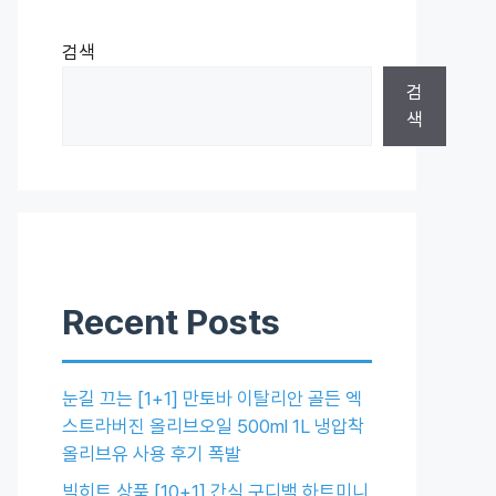
검색
검
색
Recent Posts
눈길 끄는 [1+1] 만토바 이탈리안 골든 엑
스트라버진 올리브오일 500ml 1L 냉압착
올리브유 사용 후기 폭발
빅히트 상품 [10+1] 간식 구디백 하트미니