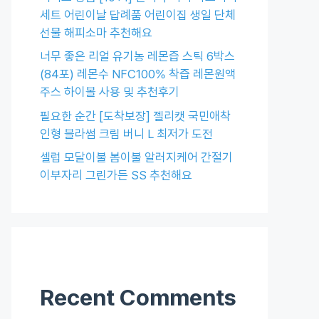
세트 어린이날 답례품 어린이집 생일 단체
선물 해피소마 추천해요
너무 좋은 리얼 유기농 레몬즙 스틱 6박스
(84포) 레몬수 NFC100% 착즙 레몬원액
주스 하이볼 사용 및 추천후기
필요한 순간 [도착보장] 젤리캣 국민애착
인형 블라썸 크림 버니 L 최저가 도전
셀럽 모달이불 봄이불 알러지케어 간절기
이부자리 그린가든 SS 추천해요
Recent Comments