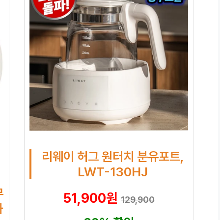
리웨이 허그 원터치 분유포트,
LWT-130HJ
무
51,900원
129,900
화