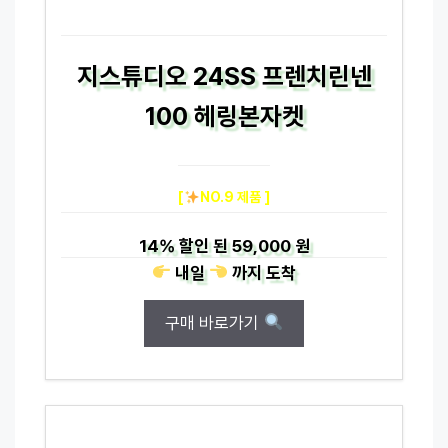
지스튜디오 24SS 프렌치린넨
100 헤링본자켓
[
NO.9 제품 ]
14%
할인 된
59,000 원
내일
까지
도착
구매 바로가기