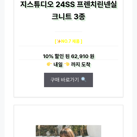
지스튜디오 24SS 프렌치린넨실
크니트 3종
[
NO.7 제품 ]
10%
할인 된
62,910 원
내일
까지
도착
구매 바로가기