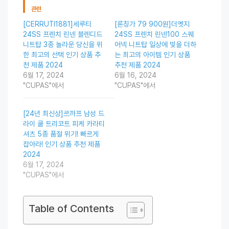
관련
[CERRUTI1881]세루티
[론칭가 79 900원]더엣지
24SS 프렌치 린넨 블렌디드
24SS 프렌치 린넨100 스퀘
니트탑 3종 놀라운 당신을 위
어넥 니트탑 일상에 빛을 더하
한 최고의 선택 인기 상품 추
는 최고의 아이템 인기 상품
천 제품 2024
추천 제품 2024
6월 17, 2024
6월 16, 2024
"CUPAS"에서
"CUPAS"에서
[24년 최신상]르까프 남성 드
라이 쿨 트리코트 피케 카라티
셔츠 5종 품절 위기! 빠르게
잡아라! 인기 상품 추천 제품
2024
6월 17, 2024
"CUPAS"에서
Table of Contents