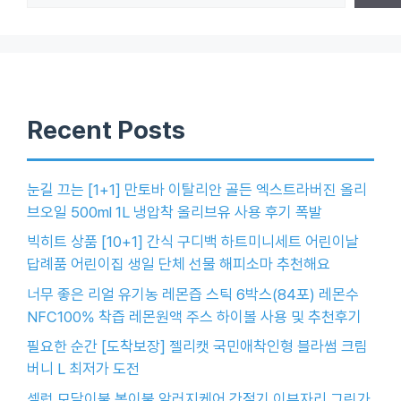
Recent Posts
눈길 끄는 [1+1] 만토바 이탈리안 골든 엑스트라버진 올리
브오일 500ml 1L 냉압착 올리브유 사용 후기 폭발
빅히트 상품 [10+1] 간식 구디백 하트미니세트 어린이날
답례품 어린이집 생일 단체 선물 해피소마 추천해요
너무 좋은 리얼 유기농 레몬즙 스틱 6박스(84포) 레몬수
NFC100% 착즙 레몬원액 주스 하이볼 사용 및 추천후기
필요한 순간 [도착보장] 젤리캣 국민애착인형 블라썸 크림
버니 L 최저가 도전
셀럽 모달이불 봄이불 알러지케어 간절기 이부자리 그린가