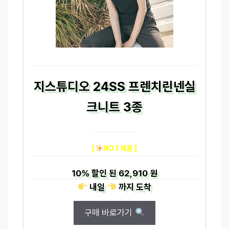
지스튜디오 24SS 프렌치린넨실
크니트 3종
[
NO.1 제품 ]
10%
할인 된
62,910 원
내일
까지
도착
구매 바로가기