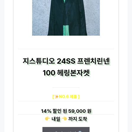
지스튜디오 24SS 프렌치린넨
100 헤링본자켓
[
NO.6 제품 ]
14%
할인 된
59,000 원
내일
까지
도착