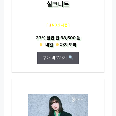
실크니트
[
NO.2 제품 ]
23%
할인 된
68,500 원
내일
까지
도착
구매 바로가기