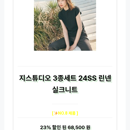
지스튜디오 3종세트 24SS 린넨
실크니트
[
NO.8 제품 ]
23%
할인 된
68,500 원