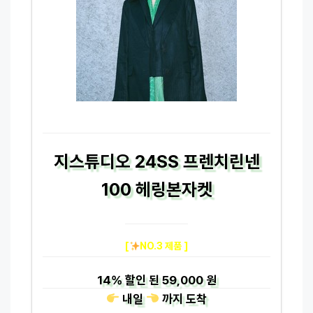
지스튜디오 24SS 프렌치린넨
100 헤링본자켓
[
NO.3 제품 ]
14%
할인 된
59,000 원
내일
까지
도착