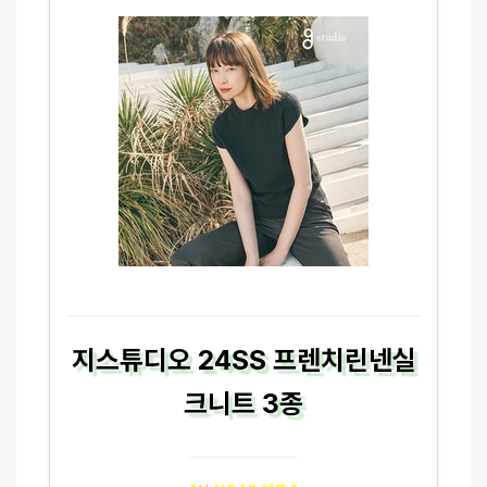
지스튜디오 24SS 프렌치린넨실
크니트 3종