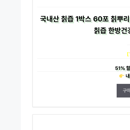
국내산 칡즙 1박스 60포 칡뿌리
칡즙 한방건강
[
51%
할
내
구