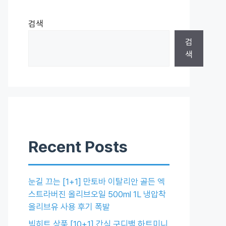
검색
검
색
Recent Posts
눈길 끄는 [1+1] 만토바 이탈리안 골든 엑
스트라버진 올리브오일 500ml 1L 냉압착
올리브유 사용 후기 폭발
빅히트 상품 [10+1] 간식 구디백 하트미니