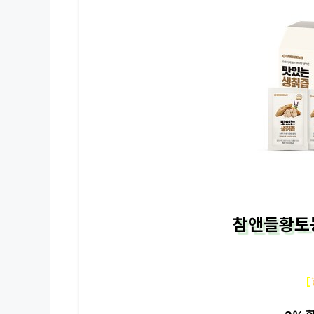
참앤들황토농
[