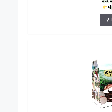
2%
할
내
구