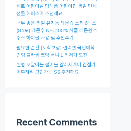
세트 어린이날 답례품 어린이집 생일 단체
선물 해피소마 추천해요
너무 좋은 리얼 유기농 레몬즙 스틱 6박스
(84포) 레몬수 NFC100% 착즙 레몬원액
주스 하이볼 사용 및 추천후기
필요한 순간 [도착보장] 젤리캣 국민애착
인형 블라썸 크림 버니 L 최저가 도전
셀럽 모달이불 봄이불 알러지케어 간절기
이부자리 그린가든 SS 추천해요
Recent Comments