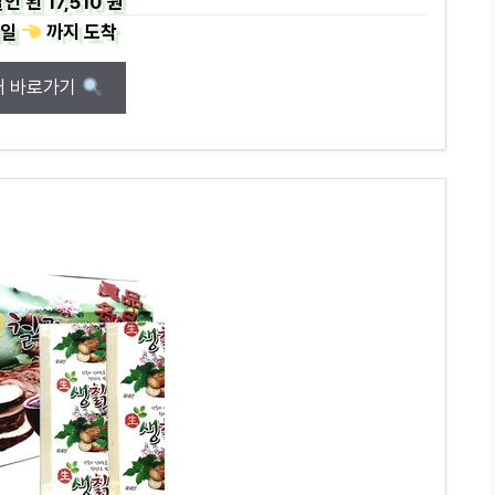
인 된
17,510 원
일
까지
도착
매 바로가기