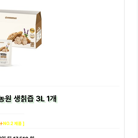
원 생칡즙 3L 1개
NO.2 제품 ]