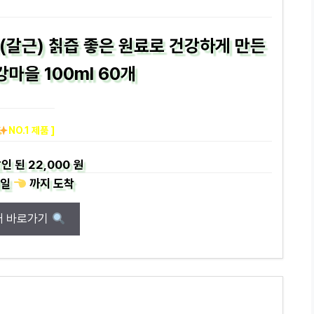
(갈근) 칡즙 좋은 원료로 건강하게 만든
마을 100ml 60개
NO.1 제품 ]
인 된
22,000 원
일
까지
도착
매 바로가기