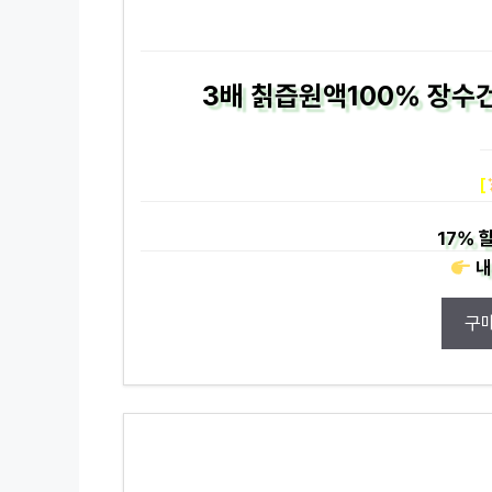
3배 칡즙원액100% 장수건
[
17%
할
내
구