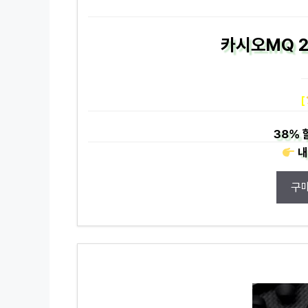
카시오MQ 2
[
38%
내
구