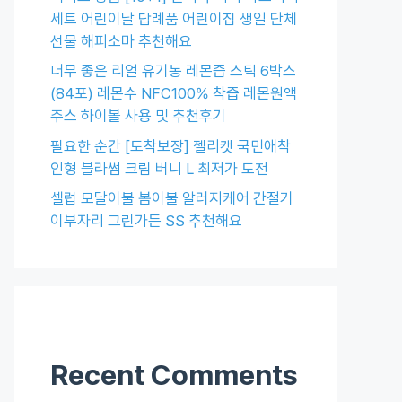
세트 어린이날 답례품 어린이집 생일 단체
선물 해피소마 추천해요
너무 좋은 리얼 유기농 레몬즙 스틱 6박스
(84포) 레몬수 NFC100% 착즙 레몬원액
주스 하이볼 사용 및 추천후기
필요한 순간 [도착보장] 젤리캣 국민애착
인형 블라썸 크림 버니 L 최저가 도전
셀럽 모달이불 봄이불 알러지케어 간절기
이부자리 그린가든 SS 추천해요
Recent Comments