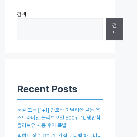
검색
검
색
Recent Posts
눈길 끄는 [1+1] 만토바 이탈리안 골든 엑
스트라버진 올리브오일 500ml 1L 냉압착
올리브유 사용 후기 폭발
빅히트 상품 [10+1] 간식 구디백 하트미니