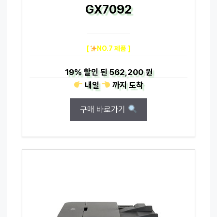
GX7092
[
NO.7 제품 ]
19%
할인 된
562,200 원
내일
까지
도착
구매 바로가기