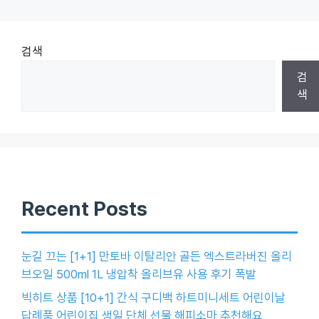
검색
검
색
Recent Posts
눈길 끄는 [1+1] 만토바 이탈리안 골든 엑스트라버진 올리
브오일 500ml 1L 냉압착 올리브유 사용 후기 폭발
빅히트 상품 [10+1] 간식 구디백 하트미니세트 어린이날
답례품 어린이집 생일 단체 선물 해피소마 추천해요