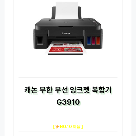
캐논 무한 무선 잉크젯 복합기
G3910
[
NO.10 제품 ]