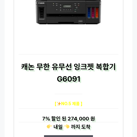
캐논 무한 유무선 잉크젯 복합기
G6091
[
NO.5 제품 ]
7%
할인 된
274,000 원
내일
까지
도착