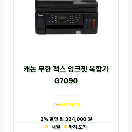
캐논 무한 팩스 잉크젯 복합기
G7090
[
NO.8 제품 ]
2%
할인 된
324,000 원
내일
까지
도착