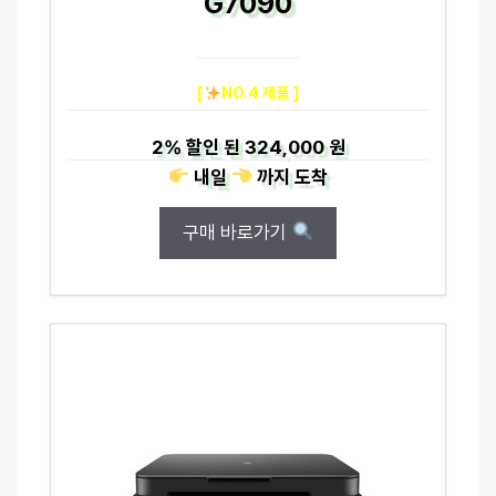
G7090
[
NO.4 제품 ]
2%
할인 된
324,000 원
내일
까지
도착
구매 바로가기