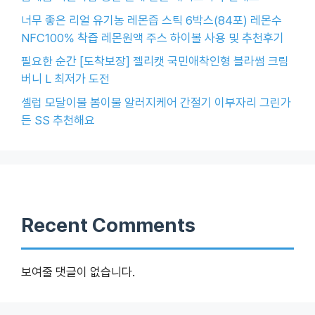
너무 좋은 리얼 유기농 레몬즙 스틱 6박스(84포) 레몬수
NFC100% 착즙 레몬원액 주스 하이볼 사용 및 추천후기
필요한 순간 [도착보장] 젤리캣 국민애착인형 블라썸 크림
버니 L 최저가 도전
셀럽 모달이불 봄이불 알러지케어 간절기 이부자리 그린가
든 SS 추천해요
Recent Comments
보여줄 댓글이 없습니다.