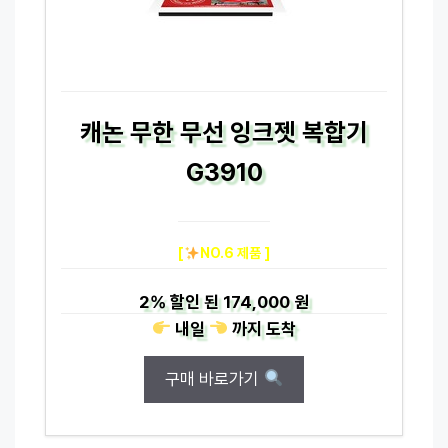
캐논 무한 무선 잉크젯 복합기
G3910
[
NO.6 제품 ]
2%
할인 된
174,000 원
내일
까지
도착
구매 바로가기