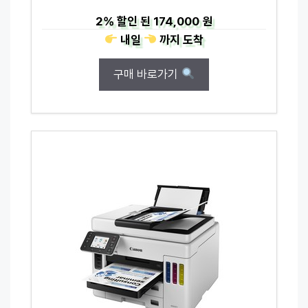
2%
할인 된
174,000 원
내일
까지
도착
구매 바로가기