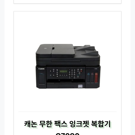
캐논 무한 팩스 잉크젯 복합기