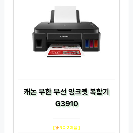
캐논 무한 무선 잉크젯 복합기
G3910
[
NO.2 제품 ]