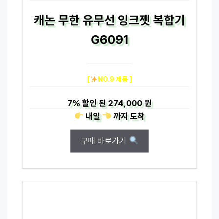
캐논 무한 유무선 잉크젯 복합기
G6091
[
NO.9 제품 ]
7%
할인 된
274,000 원
내일
까지
도착
구매 바로가기