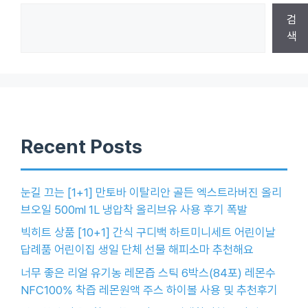
검
색
Recent Posts
눈길 끄는 [1+1] 만토바 이탈리안 골든 엑스트라버진 올리
브오일 500ml 1L 냉압착 올리브유 사용 후기 폭발
빅히트 상품 [10+1] 간식 구디백 하트미니세트 어린이날
답례품 어린이집 생일 단체 선물 해피소마 추천해요
너무 좋은 리얼 유기농 레몬즙 스틱 6박스(84포) 레몬수
NFC100% 착즙 레몬원액 주스 하이볼 사용 및 추천후기