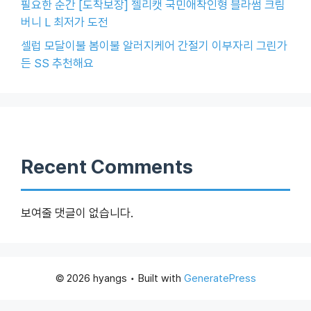
필요한 순간 [도착보장] 젤리캣 국민애착인형 블라썸 크림
버니 L 최저가 도전
셀럽 모달이불 봄이불 알러지케어 간절기 이부자리 그린가
든 SS 추천해요
Recent Comments
보여줄 댓글이 없습니다.
© 2026 hyangs
• Built with
GeneratePress