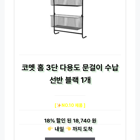
코멧 홈 3단 다용도 문걸이 수납
선반 블랙 1개
[
NO.10 제품 ]
18%
할인 된
18,740 원
내일
까지
도착