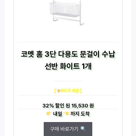
코멧 홈 3단 다용도 문걸이 수납
선반 화이트 1개
[
NO.5 제품 ]
32%
할인 된
15,530 원
내일
까지
도착
구매 바로가기