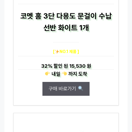
코멧 홈 3단 다용도 문걸이 수납
선반 화이트 1개
[
NO.1 제품 ]
32%
할인 된
15,530 원
내일
까지
도착
구매 바로가기