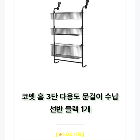
코멧 홈 3단 다용도 문걸이 수납
선반 블랙 1개
[
NO.2 제품 ]