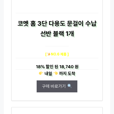
코멧 홈 3단 다용도 문걸이 수납
선반 블랙 1개
[
NO.6 제품 ]
18%
할인 된
18,740 원
내일
까지
도착
구매 바로가기