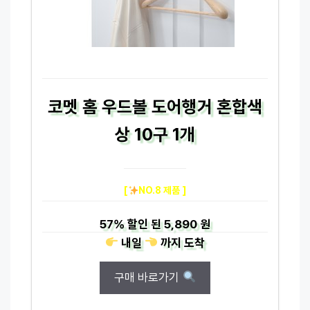
코멧 홈 우드볼 도어행거 혼합색
상 10구 1개
[
NO.8 제품 ]
57%
할인 된
5,890 원
내일
까지
도착
구매 바로가기