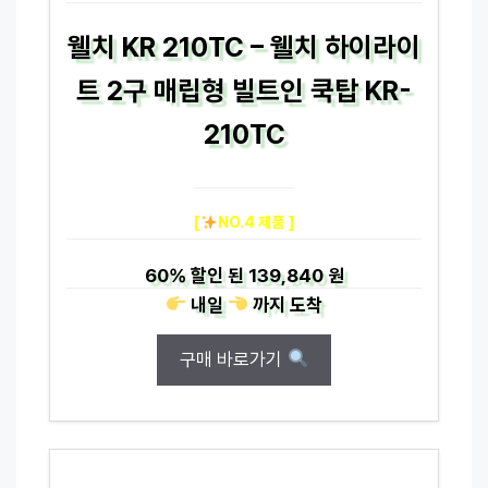
웰치 KR 210TC – 웰치 하이라이
트 2구 매립형 빌트인 쿡탑 KR-
210TC
[
NO.4 제품 ]
60%
할인 된
139,840 원
내일
까지
도착
구매 바로가기