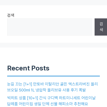
검색
검
색
Recent Posts
눈길 끄는 [1+1] 만토바 이탈리안 골든 엑스트라버진 올리
브오일 500ml 1L 냉압착 올리브유 사용 후기 폭발
빅히트 상품 [10+1] 간식 구디백 하트미니세트 어린이날
답례품 어린이집 생일 단체 선물 해피소마 추천해요