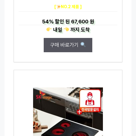
[
NO.2 제품 ]
54%
할인 된
67,600 원
내일
까지
도착
구매 바로가기