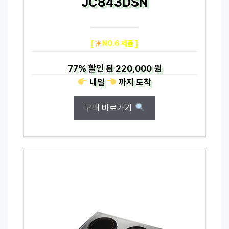
JC843DSN
[
NO.6 제품 ]
77%
할인 된
220,000 원
내일
까지
도착
구매 바로가기