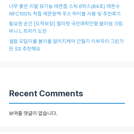
너무 좋은 리얼 유기농 레몬즙 스틱 6박스(84포) 레몬수
NFC100% 착즙 레몬원액 주스 하이볼 사용 및 추천후기
필요한 순간 [도착보장] 젤리캣 국민애착인형 블라썸 크림
버니 L 최저가 도전
셀럽 모달이불 봄이불 알러지케어 간절기 이부자리 그린가
든 SS 추천해요
Recent Comments
보여줄 댓글이 없습니다.