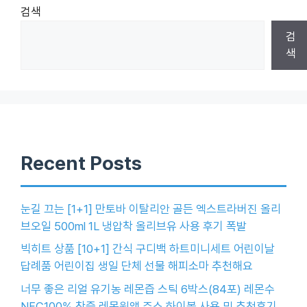
검색
검
색
Recent Posts
눈길 끄는 [1+1] 만토바 이탈리안 골든 엑스트라버진 올리
브오일 500ml 1L 냉압착 올리브유 사용 후기 폭발
빅히트 상품 [10+1] 간식 구디백 하트미니세트 어린이날
답례품 어린이집 생일 단체 선물 해피소마 추천해요
너무 좋은 리얼 유기농 레몬즙 스틱 6박스(84포) 레몬수
NFC100% 착즙 레몬원액 주스 하이볼 사용 및 추천후기