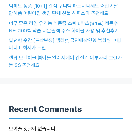
빅히트 상품 [10+1] 간식 구디백 하트미니세트 어린이날
답례품 어린이집 생일 단체 선물 해피소마 추천해요
너무 좋은 리얼 유기농 레몬즙 스틱 6박스(84포) 레몬수
NFC100% 착즙 레몬원액 주스 하이볼 사용 및 추천후기
필요한 순간 [도착보장] 젤리캣 국민애착인형 블라썸 크림
버니 L 최저가 도전
셀럽 모달이불 봄이불 알러지케어 간절기 이부자리 그린가
든 SS 추천해요
Recent Comments
보여줄 댓글이 없습니다.