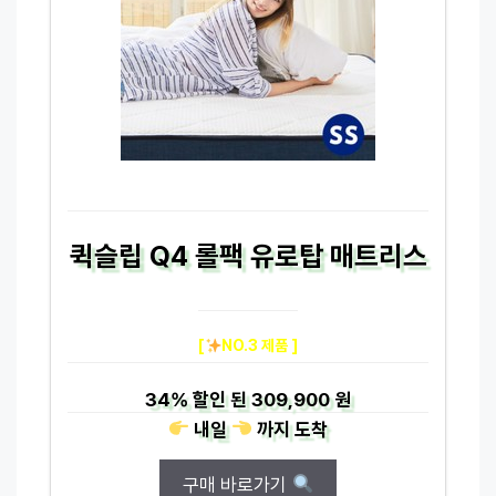
퀵슬립 Q4 롤팩 유로탑 매트리스
[
NO.3 제품 ]
34%
할인 된
309,900 원
내일
까지
도착
구매 바로가기