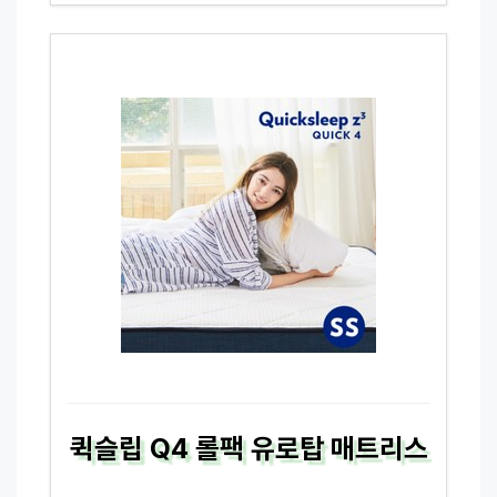
퀵슬립 Q4 롤팩 유로탑 매트리스