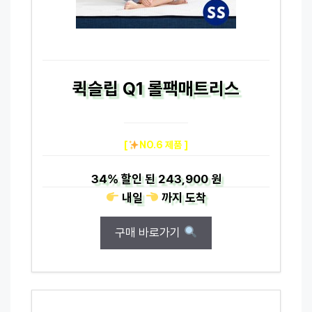
퀵슬립 Q1 롤팩매트리스
[
NO.6 제품 ]
34%
할인 된
243,900 원
내일
까지
도착
구매 바로가기