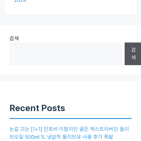
검색
검
색
Recent Posts
눈길 끄는 [1+1] 만토바 이탈리안 골든 엑스트라버진 올리
브오일 500ml 1L 냉압착 올리브유 사용 후기 폭발