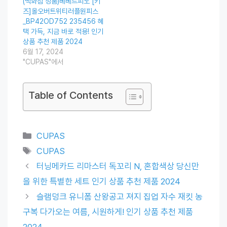
(백화점 정품)베베드피노 [키
즈]올오버트위티러플원피스
_BP42OD752 235456 혜
택 가득, 지금 바로 적용! 인기
상품 추천 제품 2024
6월 17, 2024
"CUPAS"에서
Table of Contents
Categories
CUPAS
Tags
CUPAS
터닝메카드 리마스터 독꼬리 N, 혼합색상 당신만
을 위한 특별한 세트 인기 상품 추천 제품 2024
슬램덩크 유니폼 산왕공고 져지 집업 자수 재킷 농
구복 다가오는 여름, 시원하게! 인기 상품 추천 제품
2024