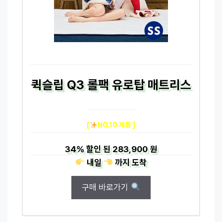
퀵슬립 Q3 롤팩 유로탑 매트리스
[
NO.10 제품 ]
34%
할인 된
283,900 원
내일
까지
도착
구매 바로가기