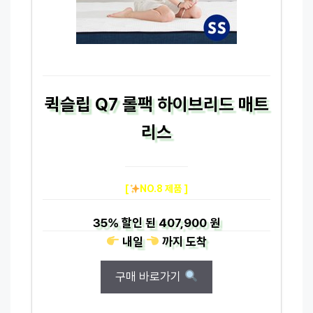
퀵슬립 Q7 롤팩 하이브리드 매트
리스
[
NO.8 제품 ]
35%
할인 된
407,900 원
내일
까지
도착
구매 바로가기