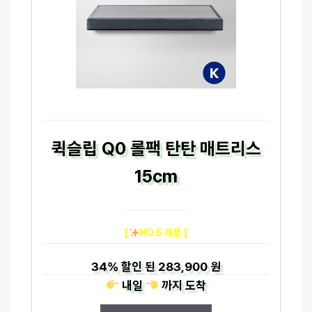
퀵슬립 Q0 롤팩 탄탄 매트리스
15cm
[
NO.5 제품 ]
34%
할인 된
283,900 원
내일
까지
도착