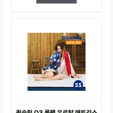
퀵슬립 Q3 롤팩 유로탑 매트리스