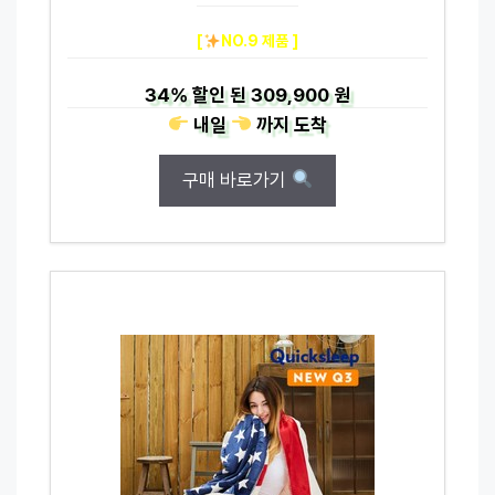
[
NO.9 제품 ]
34%
할인 된
309,900 원
내일
까지
도착
구매 바로가기