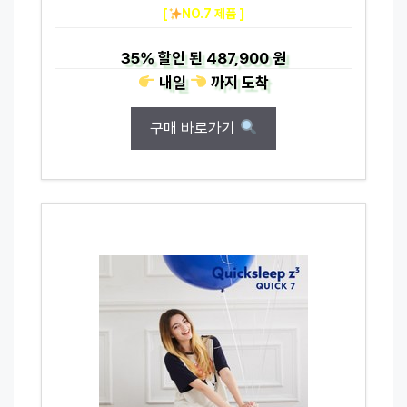
[
NO.7 제품 ]
35%
할인 된
487,900 원
내일
까지
도착
구매 바로가기