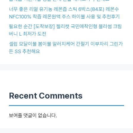
너무 좋은 리얼 유기농 레몬즙 스틱 6박스(84포) 레몬수
NFC100% 착즙 레몬원액 주스 하이볼 사용 및 추천후기
필요한 순간 [도착보장] 젤리캣 국민애착인형 블라썸 크림
버니 L 최저가 도전
셀럽 모달이불 봄이불 알러지케어 간절기 이부자리 그린가
든 SS 추천해요
Recent Comments
보여줄 댓글이 없습니다.