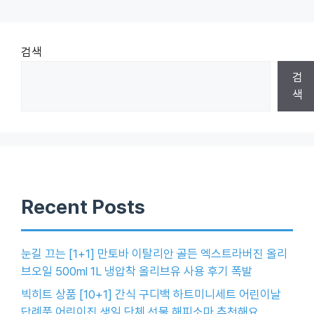
검색
검
색
Recent Posts
눈길 끄는 [1+1] 만토바 이탈리안 골든 엑스트라버진 올리
브오일 500ml 1L 냉압착 올리브유 사용 후기 폭발
빅히트 상품 [10+1] 간식 구디백 하트미니세트 어린이날
답례품 어린이집 생일 단체 선물 해피소마 추천해요