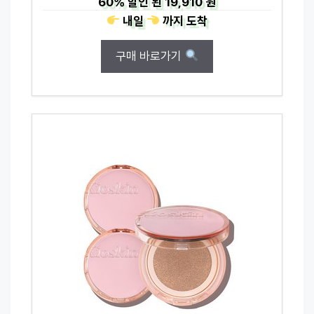
60%
할인 된
19,910 원
내일
까지
도착
구매 바로가기