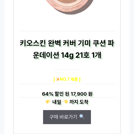
키오스킨 완벽 커버 기미 쿠션 파
운데이션 14g 21호 1개
[
NO.7 제품 ]
64%
할인 된
17,900 원
내일
까지
도착
구매 바로가기