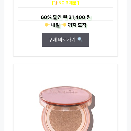
[
NO.6 제품 ]
60%
할인 된
31,400 원
내일
까지
도착
구매 바로가기