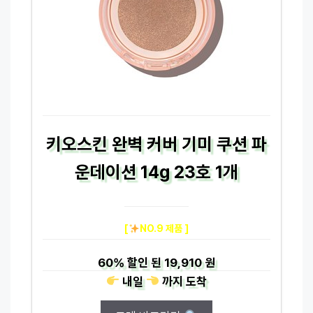
키오스킨 완벽 커버 기미 쿠션 파
운데이션 14g 23호 1개
[
NO.9 제품 ]
60%
할인 된
19,910 원
내일
까지
도착