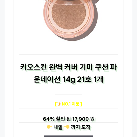
키오스킨 완벽 커버 기미 쿠션 파
운데이션 14g 21호 1개
[
NO.1 제품 ]
64%
할인 된
17,900 원
내일
까지
도착