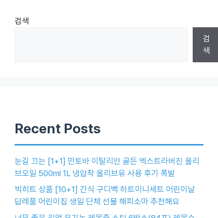
검색
검
색
Recent Posts
눈길 끄는 [1+1] 만토바 이탈리안 골든 엑스트라버진 올리
브오일 500ml 1L 냉압착 올리브유 사용 후기 폭발
빅히트 상품 [10+1] 간식 구디백 하트미니세트 어린이날
답례품 어린이집 생일 단체 선물 해피소마 추천해요
너무 좋은 리얼 유기농 레몬즙 스틱 6박스(84포) 레몬수