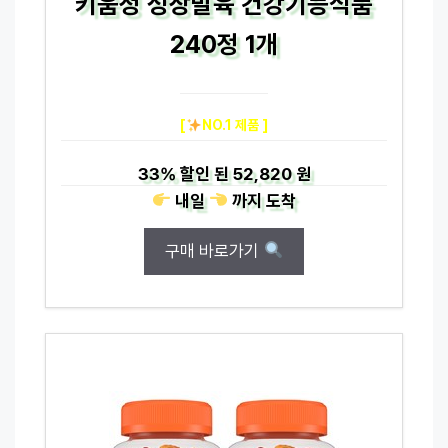
키움정 성장발육 건강기능식품
240정 1개
[
NO.1 제품 ]
33%
할인 된
52,820 원
내일
까지
도착
구매 바로가기