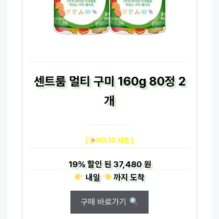
센트룸 멀티 구미 160g 80정 2
개
[
NO.10 제품 ]
19%
할인 된
37,480 원
내일
까지
도착
구매 바로가기