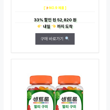
[
NO.9 제품 ]
33%
할인 된
52,820 원
내일
까지
도착
구매 바로가기