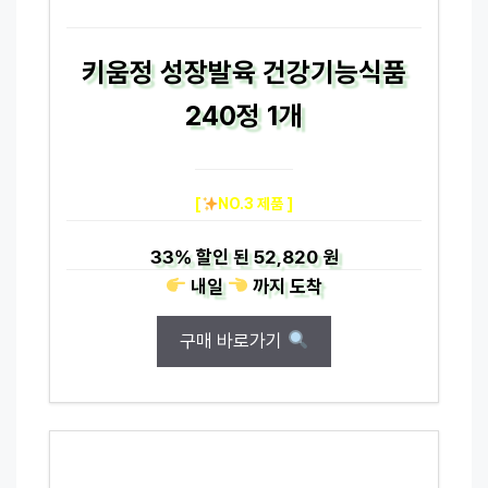
키움정 성장발육 건강기능식품
240정 1개
[
NO.3 제품 ]
33%
할인 된
52,820 원
내일
까지
도착
구매 바로가기