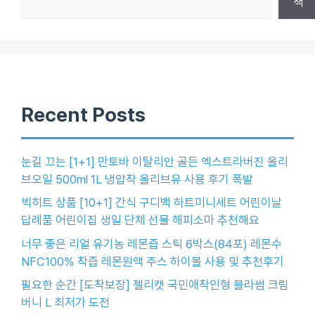
색
Recent Posts
눈길 끄는 [1+1] 만토바 이탈리안 골든 엑스트라버진 올리
브오일 500ml 1L 냉압착 올리브유 사용 후기 폭발
빅히트 상품 [10+1] 간식 구디백 하트미니세트 어린이날
답례품 어린이집 생일 단체 선물 해피소마 추천해요
너무 좋은 리얼 유기농 레몬즙 스틱 6박스(84포) 레몬수
NFC100% 착즙 레몬원액 주스 하이볼 사용 및 추천후기
필요한 순간 [도착보장] 젤리캣 국민애착인형 블라썸 크림
버니 L 최저가 도전