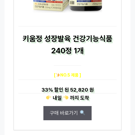
키움정 성장발육 건강기능식품
240정 1개
[
NO.5 제품 ]
33%
할인 된
52,820 원
내일
까지
도착
구매 바로가기