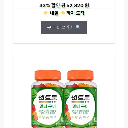
33%
할인 된
52,820 원
내일
까지
도착
구매 바로가기