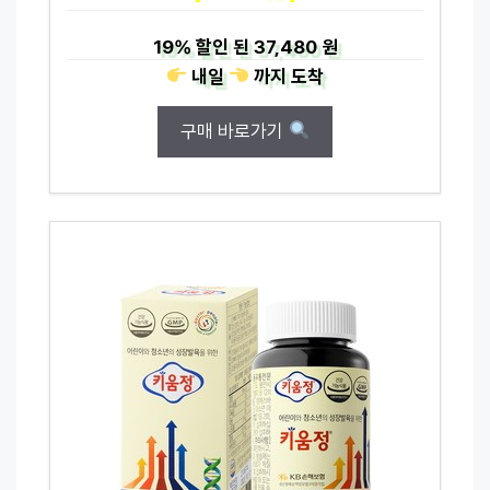
19%
할인 된
37,480 원
내일
까지
도착
구매 바로가기