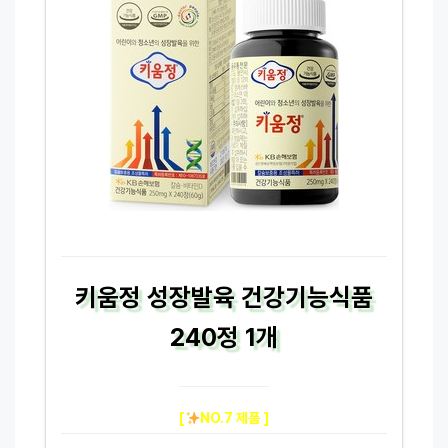
키움정 성장발육 건강기능식품
240정 1개
[
NO.7 제품 ]