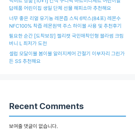
빅히트 상품 [10+1] 간식 구디백 하트미니세트 어린이날
답례품 어린이집 생일 단체 선물 해피소마 추천해요
너무 좋은 리얼 유기농 레몬즙 스틱 6박스(84포) 레몬수
NFC100% 착즙 레몬원액 주스 하이볼 사용 및 추천후기
필요한 순간 [도착보장] 젤리캣 국민애착인형 블라썸 크림
버니 L 최저가 도전
셀럽 모달이불 봄이불 알러지케어 간절기 이부자리 그린가
든 SS 추천해요
Recent Comments
보여줄 댓글이 없습니다.