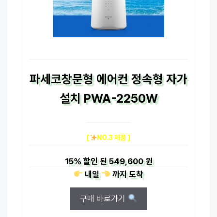
파세코창문형 에어컨 정속형 자가
설치 PWA-2250W
[
NO.3 제품 ]
15%
할인 된
549,600 원
내일
까지
도착
구매 바로가기