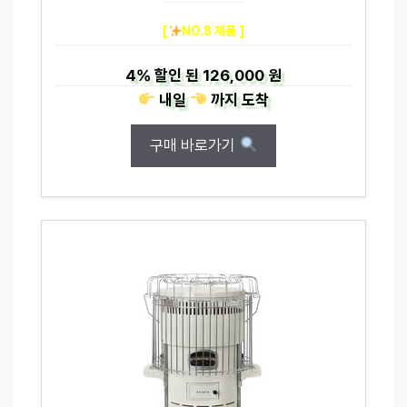
[
NO.8 제품 ]
4%
할인 된
126,000 원
내일
까지
도착
구매 바로가기