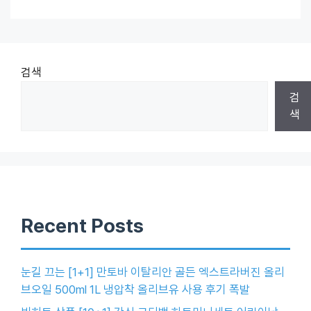
검색
검
색
Recent Posts
눈길 끄는 [1+1] 만토바 이탈리안 골든 엑스트라버진 올리
브오일 500ml 1L 냉압착 올리브유 사용 후기 폭발