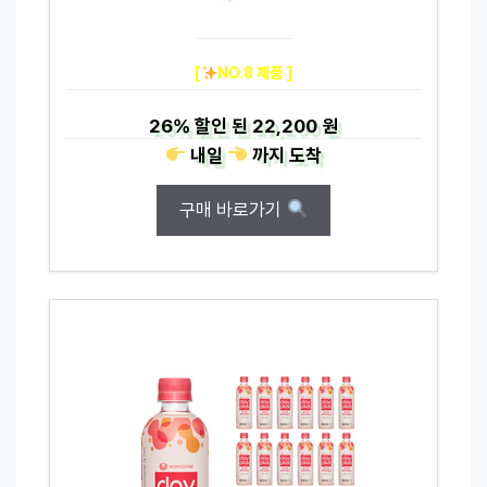
[
NO.8 제품 ]
26%
할인 된
22,200 원
내일
까지
도착
구매 바로가기