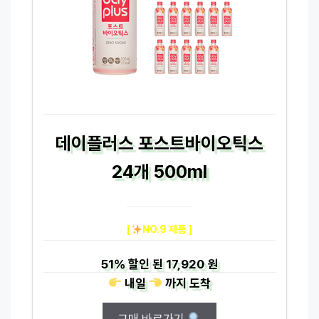
데이플러스 포스트바이오틱스
24개 500ml
[
NO.9 제품 ]
51%
할인 된
17,920 원
내일
까지
도착
구매 바로가기