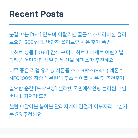
Recent Posts
눈길 끄는 [1+1] 만토바 이탈리안 골든 엑스트라버진 올리
브오일 500ml 1L 냉압착 올리브유 사용 후기 폭발
빅히트 상품 [10+1] 간식 구디백 하트미니세트 어린이날
답례품 어린이집 생일 단체 선물 해피소마 추천해요
너무 좋은 리얼 유기농 레몬즙 스틱 6박스(84포) 레몬수
NFC100% 착즙 레몬원액 주스 하이볼 사용 및 추천후기
필요한 순간 [도착보장] 젤리캣 국민애착인형 블라썸 크림
버니 L 최저가 도전
셀럽 모달이불 봄이불 알러지케어 간절기 이부자리 그린가
든 SS 추천해요