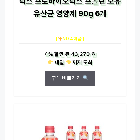
틱스 프로바이오틱스 프롤린 모유
유산균 영양제 90g 6개
[
NO.4 제품 ]
4%
할인 된
43,270 원
내일
까지
도착
구매 바로가기