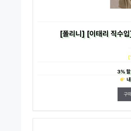
[폴리니] [이태리 직수입
[
3%
할
내
구