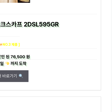
실크스카프 2DSL595GR
NO.3 제품 ]
인 된
76,500 원
일
까지
도착
매 바로가기