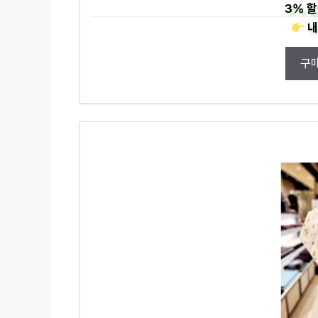
3%
할
내
구