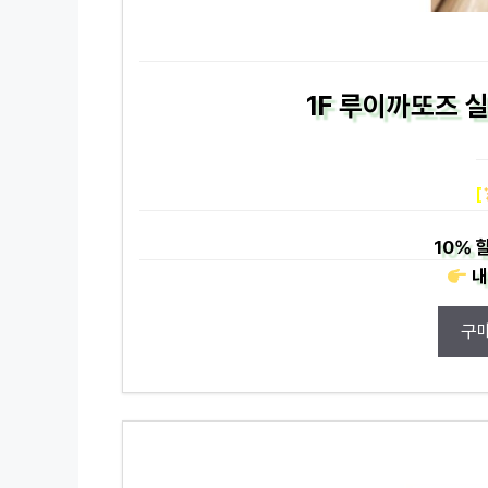
1F 루이까또즈 
[
10%
할
내
구