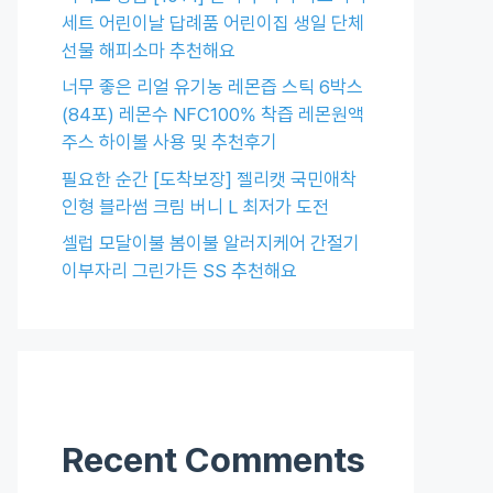
세트 어린이날 답례품 어린이집 생일 단체
선물 해피소마 추천해요
너무 좋은 리얼 유기농 레몬즙 스틱 6박스
(84포) 레몬수 NFC100% 착즙 레몬원액
주스 하이볼 사용 및 추천후기
필요한 순간 [도착보장] 젤리캣 국민애착
인형 블라썸 크림 버니 L 최저가 도전
셀럽 모달이불 봄이불 알러지케어 간절기
이부자리 그린가든 SS 추천해요
Recent Comments