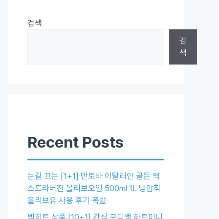
검색
검
색
Recent Posts
눈길 끄는 [1+1] 만토바 이탈리안 골든 엑
스트라버진 올리브오일 500ml 1L 냉압착
올리브유 사용 후기 폭발
빅히트 상품 [10+1] 간식 구디백 하트미니