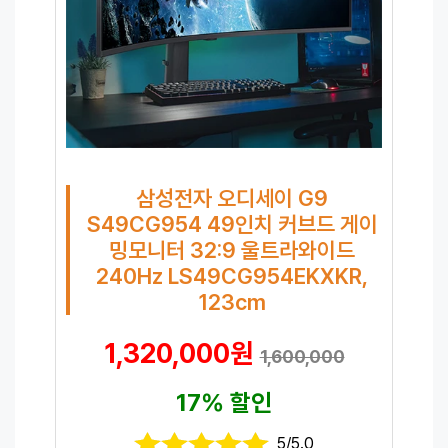
삼성전자 오디세이 G9
S49CG954 49인치 커브드 게이
밍모니터 32:9 울트라와이드
240Hz LS49CG954EKXKR,
123cm
1,320,000원
1,600,000
17% 할인
5/5.0