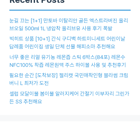
눈길 끄는 [1+1] 만토바 이탈리안 골든 엑스트라버진 올리
브오일 500ml 1L 냉압착 올리브유 사용 후기 폭발
빅히트 상품 [10+1] 간식 구디백 하트미니세트 어린이날
답례품 어린이집 생일 단체 선물 해피소마 추천해요
너무 좋은 리얼 유기농 레몬즙 스틱 6박스(84포) 레몬수
NFC100% 착즙 레몬원액 주스 하이볼 사용 및 추천후기
필요한 순간 [도착보장] 젤리캣 국민애착인형 블라썸 크림
버니 L 최저가 도전
셀럽 모달이불 봄이불 알러지케어 간절기 이부자리 그린가
든 SS 추천해요