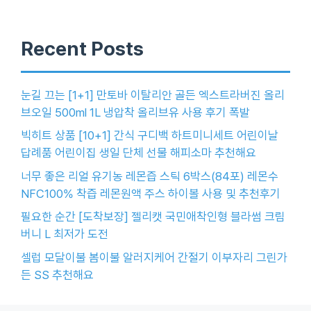
Recent Posts
눈길 끄는 [1+1] 만토바 이탈리안 골든 엑스트라버진 올리
브오일 500ml 1L 냉압착 올리브유 사용 후기 폭발
빅히트 상품 [10+1] 간식 구디백 하트미니세트 어린이날
답례품 어린이집 생일 단체 선물 해피소마 추천해요
너무 좋은 리얼 유기농 레몬즙 스틱 6박스(84포) 레몬수
NFC100% 착즙 레몬원액 주스 하이볼 사용 및 추천후기
필요한 순간 [도착보장] 젤리캣 국민애착인형 블라썸 크림
버니 L 최저가 도전
셀럽 모달이불 봄이불 알러지케어 간절기 이부자리 그린가
든 SS 추천해요