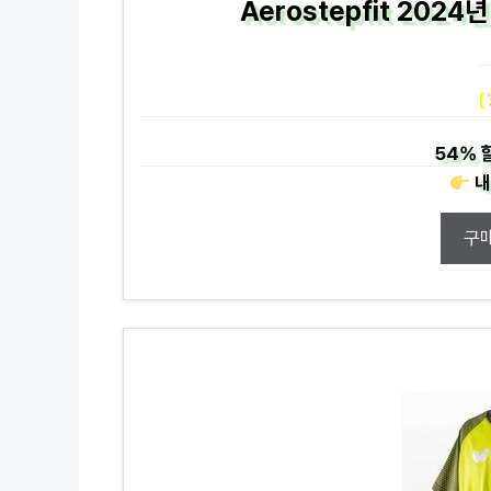
Aerostepfit 202
[
54%
내
구