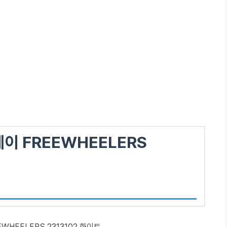
이 FREEWHEELERS
HEELERS 2313102 화이트