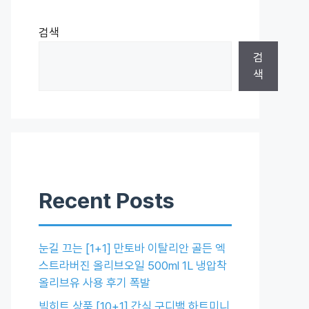
검색
검
색
Recent Posts
눈길 끄는 [1+1] 만토바 이탈리안 골든 엑
스트라버진 올리브오일 500ml 1L 냉압착
올리브유 사용 후기 폭발
빅히트 상품 [10+1] 간식 구디백 하트미니