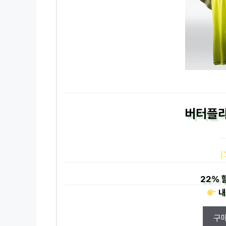
버터플라
[
22%
내
구