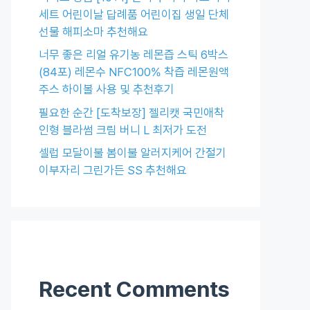
세트 어린이날 답례품 어린이집 생일 단체
선물 해피소마 추천해요
너무 좋은 리얼 유기농 레몬즙 스틱 6박스
(84포) 레몬수 NFC100% 착즙 레몬원액
주스 하이볼 사용 및 추천후기
필요한 순간 [도착보장] 젤리캣 국민애착
인형 블라썸 크림 버니 L 최저가 도전
셀럽 모달이불 봄이불 알러지케어 간절기
이부자리 그린가든 SS 추천해요
Recent Comments