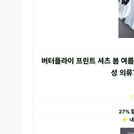
버터플라이 프린트 셔츠 봄 여름을
성 의류
[
27%
내