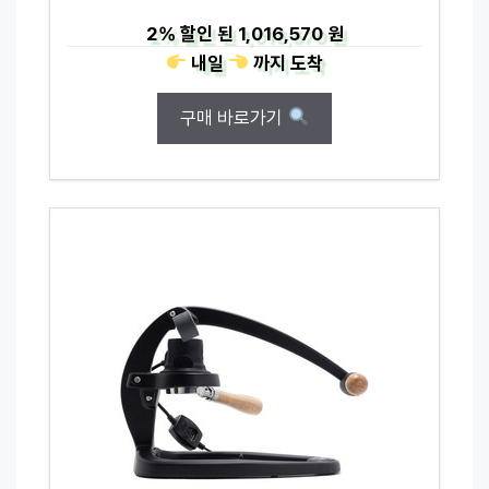
2%
할인 된
1,016,570 원
내일
까지
도착
구매 바로가기