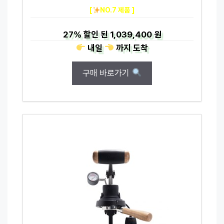
[
NO.7 제품 ]
27%
할인 된
1,039,400 원
내일
까지
도착
구매 바로가기