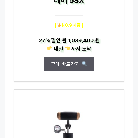
레어 58X
[
NO.9 제품 ]
27%
할인 된
1,039,400 원
내일
까지
도착
구매 바로가기