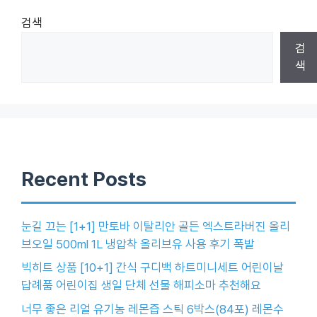
검색
검
색
Recent Posts
눈길 끄는 [1+1] 만토바 이탈리안 골든 엑스트라버진 올리
브오일 500ml 1L 냉압착 올리브유 사용 후기 폭발
빅히트 상품 [10+1] 간식 구디백 하트미니세트 어린이날
답례품 어린이집 생일 단체 선물 해피소마 추천해요
너무 좋은 리얼 유기농 레몬즙 스틱 6박스(84포) 레몬수