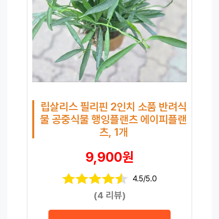
립살리스 필리핀 2인치 소품 반려식
물 공중식물 행잉플랜츠 에이피플랜
츠, 1개
9,900원
4.5/5.0
(4 리뷰)