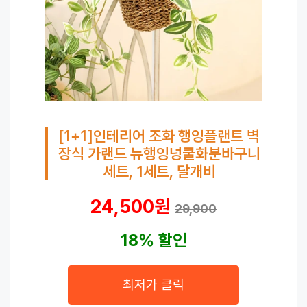
[1+1]인테리어 조화 행잉플랜트 벽
장식 가랜드 뉴행잉넝쿨화분바구니
세트, 1세트, 달개비
24,500원
29,900
18% 할인
최저가 클릭