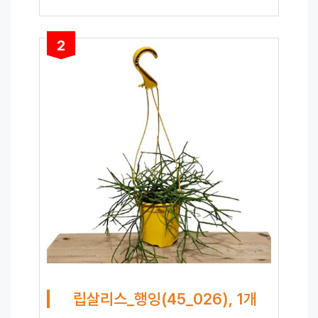
2
립살리스_행잉(45_026), 1개