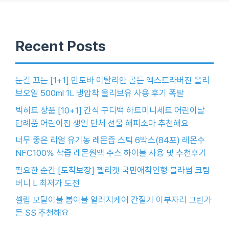
Recent Posts
눈길 끄는 [1+1] 만토바 이탈리안 골든 엑스트라버진 올리
브오일 500ml 1L 냉압착 올리브유 사용 후기 폭발
빅히트 상품 [10+1] 간식 구디백 하트미니세트 어린이날
답례품 어린이집 생일 단체 선물 해피소마 추천해요
너무 좋은 리얼 유기농 레몬즙 스틱 6박스(84포) 레몬수
NFC100% 착즙 레몬원액 주스 하이볼 사용 및 추천후기
필요한 순간 [도착보장] 젤리캣 국민애착인형 블라썸 크림
버니 L 최저가 도전
셀럽 모달이불 봄이불 알러지케어 간절기 이부자리 그린가
든 SS 추천해요