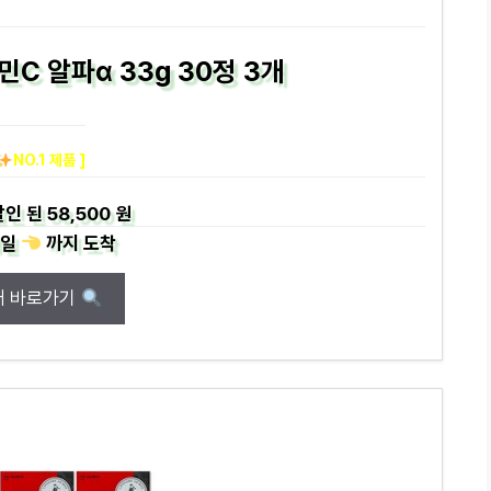
C 알파α 33g 30정 3개
NO.1 제품 ]
할인 된
58,500 원
일
까지
도착
매 바로가기