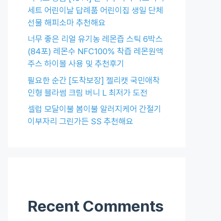
세트 어린이날 답례품 어린이집 생일 단체
선물 해피소마 추천해요
너무 좋은 리얼 유기농 레몬즙 스틱 6박스
(84포) 레몬수 NFC100% 착즙 레몬원액
주스 하이볼 사용 및 추천후기
필요한 순간 [도착보장] 젤리캣 국민애착
인형 블라썸 크림 버니 L 최저가 도전
셀럽 모달이불 봄이불 알러지케어 간절기
이부자리 그린가든 SS 추천해요
Recent Comments