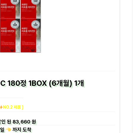
 180정 1BOX (6개월) 1개
NO.2 제품 ]
인 된
83,660 원
일
까지
도착