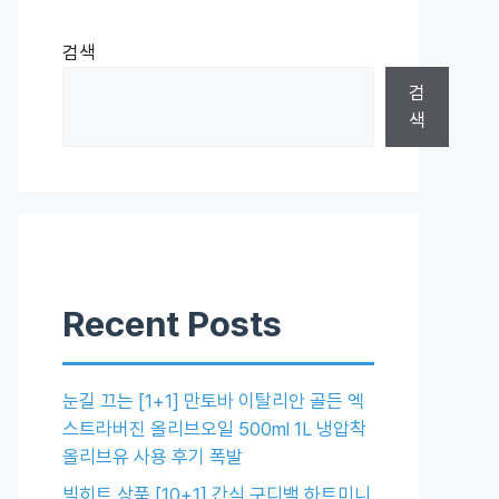
검색
검
색
Recent Posts
눈길 끄는 [1+1] 만토바 이탈리안 골든 엑
스트라버진 올리브오일 500ml 1L 냉압착
올리브유 사용 후기 폭발
빅히트 상품 [10+1] 간식 구디백 하트미니