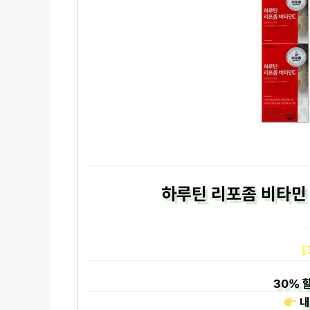
하루틴 리포좀 비타민 C
[
30%
할
내