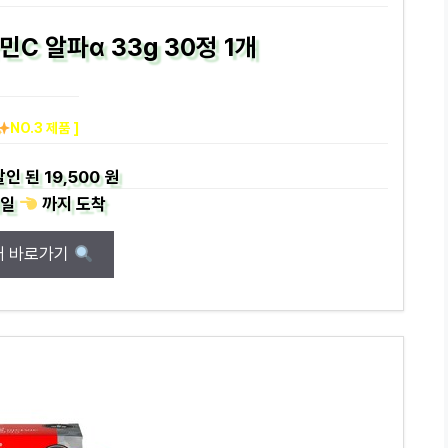
C 알파α 33g 30정 1개
NO.3 제품 ]
할인 된
19,500 원
일
까지
도착
매 바로가기