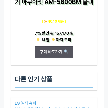
기 아쿠아젯 AM-5600BM 블랙
[
NO.10 제품 ]
7%
할인 된
157,170 원
내일
까지
도착
구매 바로가기
다른 인기 상품
LG 엘지 슈퍼