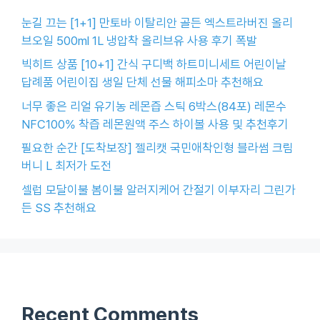
눈길 끄는 [1+1] 만토바 이탈리안 골든 엑스트라버진 올리
브오일 500ml 1L 냉압착 올리브유 사용 후기 폭발
빅히트 상품 [10+1] 간식 구디백 하트미니세트 어린이날
답례품 어린이집 생일 단체 선물 해피소마 추천해요
너무 좋은 리얼 유기농 레몬즙 스틱 6박스(84포) 레몬수
NFC100% 착즙 레몬원액 주스 하이볼 사용 및 추천후기
필요한 순간 [도착보장] 젤리캣 국민애착인형 블라썸 크림
버니 L 최저가 도전
셀럽 모달이불 봄이불 알러지케어 간절기 이부자리 그린가
든 SS 추천해요
Recent Comments