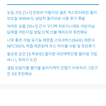
눈길 끄는 [1+1] 만토바 이탈리안 골든 엑스트라버진 올리
브오일 500ml 1L 냉압착 올리브유 사용 후기 폭발
빅히트 상품 [10+1] 간식 구디백 하트미니세트 어린이날
답례품 어린이집 생일 단체 선물 해피소마 추천해요
너무 좋은 리얼 유기농 레몬즙 스틱 6박스(84포) 레몬수
NFC100% 착즙 레몬원액 주스 하이볼 사용 및 추천후기
필요한 순간 [도착보장] 젤리캣 국민애착인형 블라썸 크림
버니 L 최저가 도전
셀럽 모달이불 봄이불 알러지케어 간절기 이부자리 그린가
든 SS 추천해요