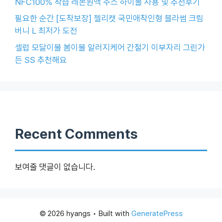
NFC100% 착즙 레몬원액 주스 하이볼 사용 및 추천후기
필요한 순간 [도착보장] 젤리캣 국민애착인형 블라썸 크림
버니 L 최저가 도전
셀럽 모달이불 봄이불 알러지케어 간절기 이부자리 그린가
든 SS 추천해요
Recent Comments
보여줄 댓글이 없습니다.
© 2026 hyangs
• Built with
GeneratePress