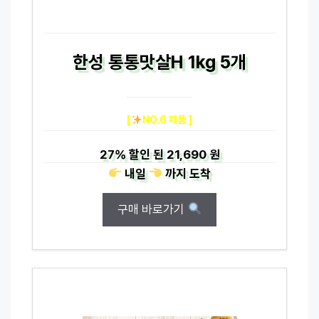
한성 통통맛살H 1kg 5개
[
NO.6 제품 ]
27%
할인 된
21,690 원
내일
까지
도착
구매 바로가기