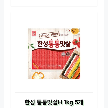
한성 통통맛살H 1kg 5개