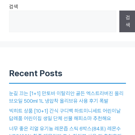
검색
검
색
Recent Posts
눈길 끄는 [1+1] 만토바 이탈리안 골든 엑스트라버진 올리
브오일 500ml 1L 냉압착 올리브유 사용 후기 폭발
빅히트 상품 [10+1] 간식 구디백 하트미니세트 어린이날
답례품 어린이집 생일 단체 선물 해피소마 추천해요
너무 좋은 리얼 유기농 레몬즙 스틱 6박스(84포) 레몬수