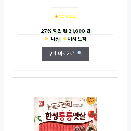
[
NO.2 제품 ]
27%
할인 된
21,690 원
내일
까지
도착
구매 바로가기