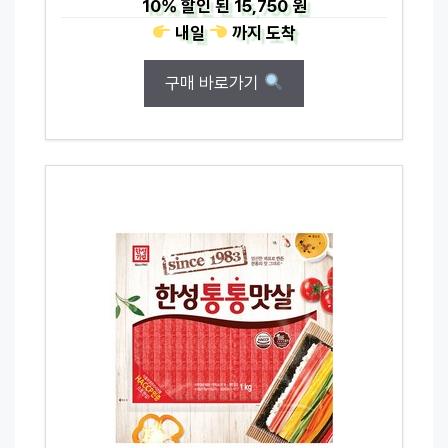
10%
할인 된
15,750 원
내일
까지
도착
구매 바로가기