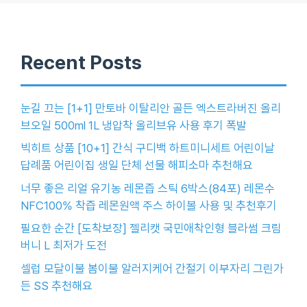
Recent Posts
눈길 끄는 [1+1] 만토바 이탈리안 골든 엑스트라버진 올리
브오일 500ml 1L 냉압착 올리브유 사용 후기 폭발
빅히트 상품 [10+1] 간식 구디백 하트미니세트 어린이날
답례품 어린이집 생일 단체 선물 해피소마 추천해요
너무 좋은 리얼 유기농 레몬즙 스틱 6박스(84포) 레몬수
NFC100% 착즙 레몬원액 주스 하이볼 사용 및 추천후기
필요한 순간 [도착보장] 젤리캣 국민애착인형 블라썸 크림
버니 L 최저가 도전
셀럽 모달이불 봄이불 알러지케어 간절기 이부자리 그린가
든 SS 추천해요