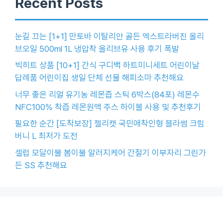
Recent Posts
눈길 끄는 [1+1] 만토바 이탈리안 골든 엑스트라버진 올리
브오일 500ml 1L 냉압착 올리브유 사용 후기 폭발
빅히트 상품 [10+1] 간식 구디백 하트미니세트 어린이날
답례품 어린이집 생일 단체 선물 해피소마 추천해요
너무 좋은 리얼 유기농 레몬즙 스틱 6박스(84포) 레몬수
NFC100% 착즙 레몬원액 주스 하이볼 사용 및 추천후기
필요한 순간 [도착보장] 젤리캣 국민애착인형 블라썸 크림
버니 L 최저가 도전
셀럽 모달이불 봄이불 알러지케어 간절기 이부자리 그린가
든 SS 추천해요