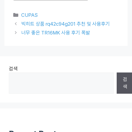
Categories
CUPAS
빅히트 상품 rq42c94g201 추천 및 사용후기
너무 좋은 TR16MK 사용 후기 폭발
검색
검
색