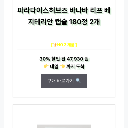
파라다이스허브즈 바나바 리프 베
지테리안 캡슐 180정 2개
[
NO.3 제품 ]
30%
할인 된
47,930 원
내일
까지
도착
구매 바로가기