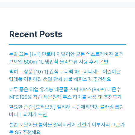
Recent Posts
눈길 끄는 [1+1] 만토바 이탈리안 골든 엑스트라버진 올리
브오일 500ml 1L 냉압착 올리브유 사용 후기 폭발
빅히트 상품 [10+1] 간식 구디백 하트미니세트 어린이날
답례품 어린이집 생일 단체 선물 해피소마 추천해요
너무 좋은 리얼 유기농 레몬즙 스틱 6박스(84포) 레몬수
NFC100% 착즙 레몬원액 주스 하이볼 사용 및 추천후기
필요한 순간 [도착보장] 젤리캣 국민애착인형 블라썸 크림
버니 L 최저가 도전
셀럽 모달이불 봄이불 알러지케어 간절기 이부자리 그린가
든 SS 추천해요