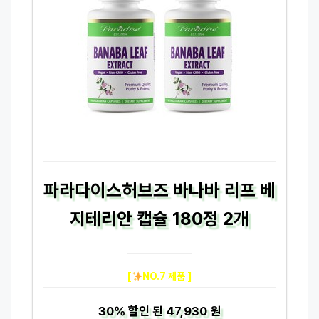
파라다이스허브즈 바나바 리프 베
지테리안 캡슐 180정 2개
[
NO.7 제품 ]
30%
할인 된
47,930 원