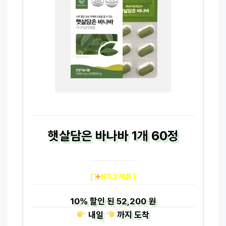
햇살담은 바나바 1개 60정
[
NO.2 제품 ]
10%
할인 된
52,200 원
내일
까지
도착