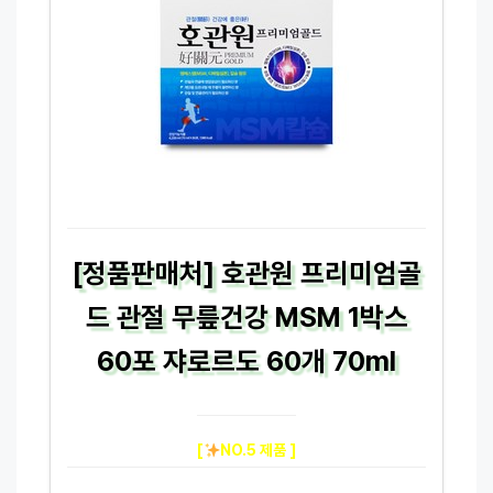
[정품판매처] 호관원 프리미엄골
드 관절 무릎건강 MSM 1박스
60포 쟈로르도 60개 70ml
[
NO.5 제품 ]