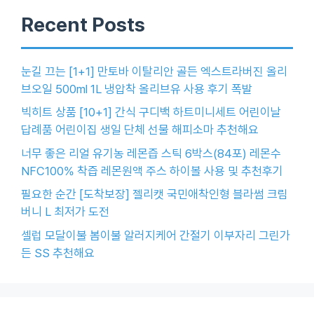
Recent Posts
눈길 끄는 [1+1] 만토바 이탈리안 골든 엑스트라버진 올리
브오일 500ml 1L 냉압착 올리브유 사용 후기 폭발
빅히트 상품 [10+1] 간식 구디백 하트미니세트 어린이날
답례품 어린이집 생일 단체 선물 해피소마 추천해요
너무 좋은 리얼 유기농 레몬즙 스틱 6박스(84포) 레몬수
NFC100% 착즙 레몬원액 주스 하이볼 사용 및 추천후기
필요한 순간 [도착보장] 젤리캣 국민애착인형 블라썸 크림
버니 L 최저가 도전
셀럽 모달이불 봄이불 알러지케어 간절기 이부자리 그린가
든 SS 추천해요