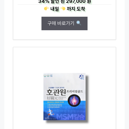
34%
할인 된
297,000 원
내일
까지
도착
구매 바로가기