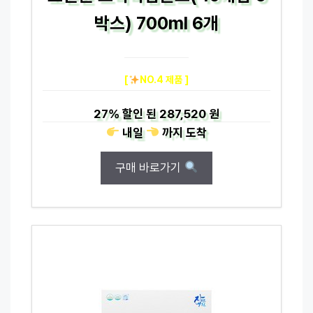
박스) 700ml 6개
[
NO.4 제품 ]
27%
할인 된
287,520 원
내일
까지
도착
구매 바로가기