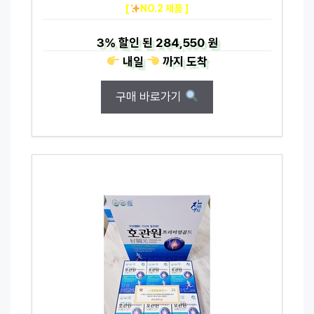
[
NO.2 제품 ]
3%
할인 된
284,550 원
내일
까지
도착
구매 바로가기