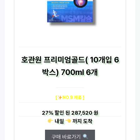
호관원 프리미엄골드( 10개입 6
박스) 700ml 6개
[
NO.9 제품 ]
27%
할인 된
287,520 원
내일
까지
도착
구매 바로가기