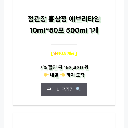
정관장 홍삼정 에브리타임
10ml*50포 500ml 1개
[
NO.8 제품 ]
7%
할인 된
153,430 원
내일
까지
도착
구매 바로가기