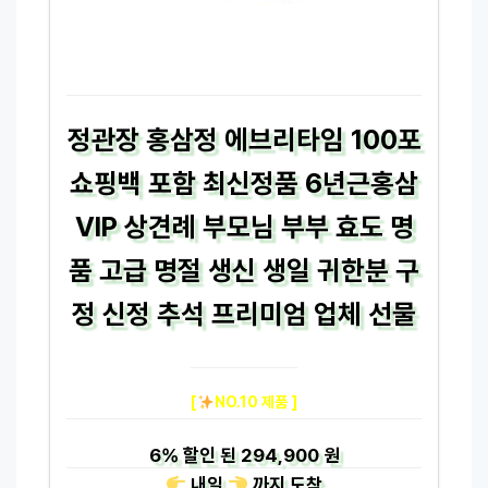
정관장 홍삼정 에브리타임 100포
쇼핑백 포함 최신정품 6년근홍삼
VIP 상견례 부모님 부부 효도 명
품 고급 명절 생신 생일 귀한분 구
정 신정 추석 프리미엄 업체 선물
[
NO.10 제품 ]
6%
할인 된
294,900 원
내일
까지
도착