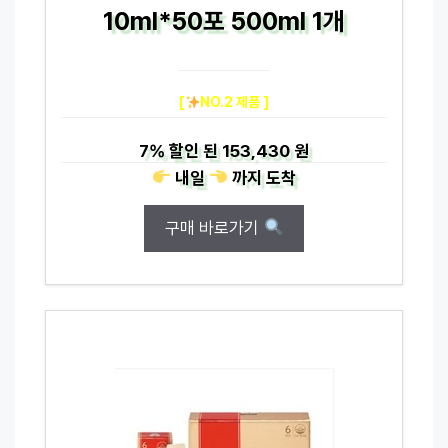
10ml*50포 500ml 1개
[
NO.2 제품 ]
7%
할인 된
153,430 원
내일
까지
도착
구매 바로가기