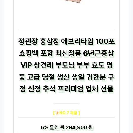
정관장 홍삼정 에브리타임 100포
쇼핑백 포함 최신정품 6년근홍삼
VIP 상견례 부모님 부부 효도 명
품 고급 명절 생신 생일 귀한분 구
정 신정 추석 프리미엄 업체 선물
[
NO.7 제품 ]
6%
할인 된
294,900 원