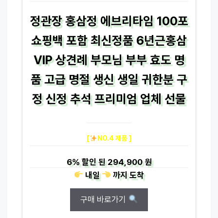
정관장 홍삼정 에브리타임 100포
쇼핑백 포함 최신정품 6년근홍삼
VIP 상견례 부모님 부부 효도 명
품 고급 명절 생신 생일 귀한분 구
정 신정 추석 프리미엄 업체 선물
[
NO.4 제품 ]
6%
할인 된
294,900 원
내일
까지
도착
구매 바로가기