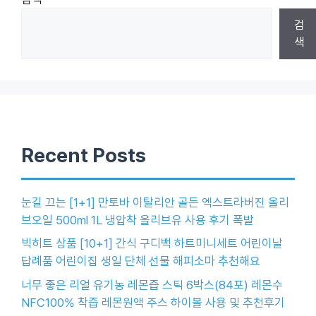
검
색
Recent Posts
눈길 끄는 [1+1] 만토바 이탈리안 골든 엑스트라버진 올리
브오일 500ml 1L 냉압착 올리브유 사용 후기 폭발
빅히트 상품 [10+1] 간식 구디백 하트미니세트 어린이날
답례품 어린이집 생일 단체 선물 해피소마 추천해요
너무 좋은 리얼 유기농 레몬즙 스틱 6박스(84포) 레몬수
NFC100% 착즙 레몬원액 주스 하이볼 사용 및 추천후기