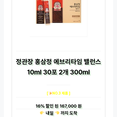
정관장 홍삼정 에브리타임 밸런스
10ml 30포 2개 300ml
[
NO.3 제품 ]
16%
할인 된
167,000 원
내일
까지
도착