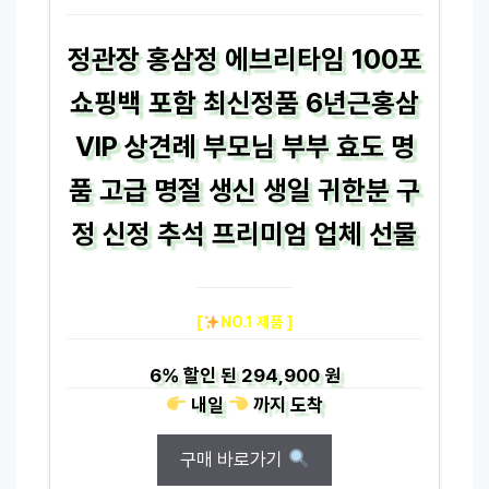
정관장 홍삼정 에브리타임 100포
쇼핑백 포함 최신정품 6년근홍삼
VIP 상견례 부모님 부부 효도 명
품 고급 명절 생신 생일 귀한분 구
정 신정 추석 프리미엄 업체 선물
[
NO.1 제품 ]
6%
할인 된
294,900 원
내일
까지
도착
구매 바로가기