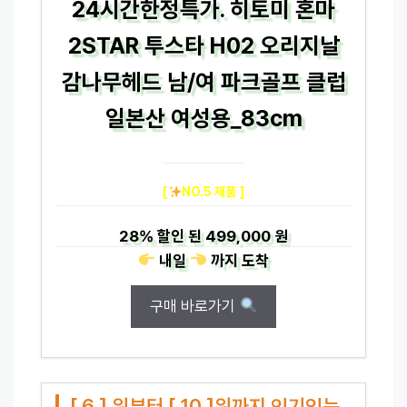
24시간한정특가. 히토미 혼마
2STAR 투스타 H02 오리지날
감나무헤드 남/여 파크골프 클럽
일본산 여성용_83cm
[
NO.5 제품 ]
28%
할인 된
499,000 원
내일
까지
도착
구매 바로가기
[ 6 ] 위부터 [ 10 ]위까지 인기있는