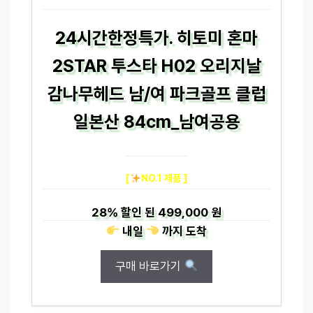
24시간한정특가. 히토미 혼마
2STAR 투스타 H02 오리지날
감나무헤드 남/여 파크골프 클럽
일본산 84cm_남여공용
[
NO.1 제품 ]
28%
할인 된
499,000 원
내일
까지
도착
구매 바로가기