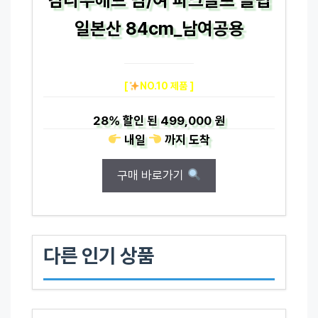
일본산 84cm_남여공용
[
NO.10 제품 ]
28%
할인 된
499,000 원
내일
까지
도착
구매 바로가기
다른 인기 상품