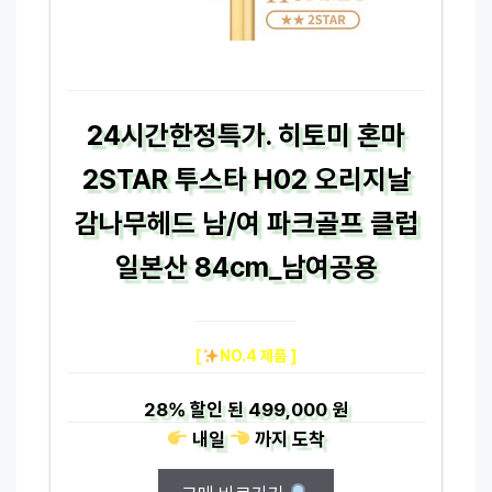
24시간한정특가. 히토미 혼마
2STAR 투스타 H02 오리지날
감나무헤드 남/여 파크골프 클럽
일본산 84cm_남여공용
[
NO.4 제품 ]
28%
할인 된
499,000 원
내일
까지
도착