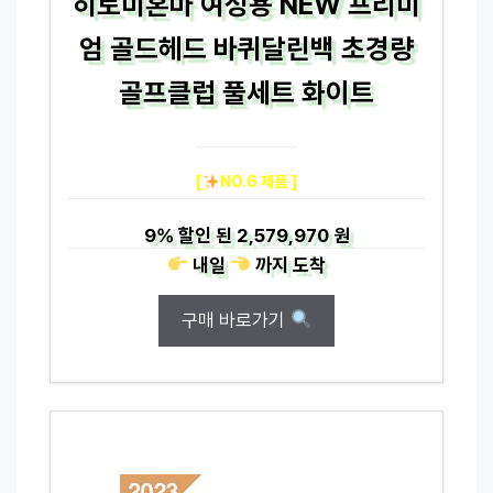
히토미혼마 여성용 NEW 프리미
엄 골드헤드 바퀴달린백 초경량
골프클럽 풀세트 화이트
[
NO.6 제품 ]
9%
할인 된
2,579,970 원
내일
까지
도착
구매 바로가기