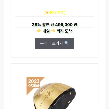
[
NO.7 제품 ]
28%
할인 된
499,000 원
내일
까지
도착
구매 바로가기