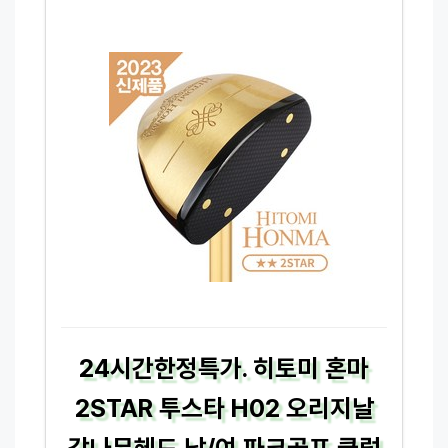
24시간한정특가. 히토미 혼마
2STAR 투스타 H02 오리지날
감나무헤드 남/여 파크골프 클럽