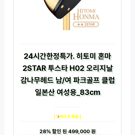
24시간한정특가. 히토미 혼마
2STAR 투스타 H02 오리지날
감나무헤드 남/여 파크골프 클럽
일본산 여성용_83cm
[
NO.8 제품 ]
28%
할인 된
499,000 원