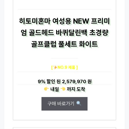
히토미혼마 여성용 NEW 프리미
엄 골드헤드 바퀴달린백 초경량
골프클럽 풀세트 화이트
[
NO.9 제품 ]
9%
할인 된
2,579,970 원
내일
까지
도착
구매 바로가기