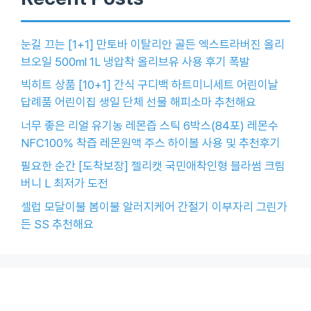
눈길 끄는 [1+1] 만토바 이탈리안 골든 엑스트라버진 올리
브오일 500ml 1L 냉압착 올리브유 사용 후기 폭발
빅히트 상품 [10+1] 간식 구디백 하트미니세트 어린이날
답례품 어린이집 생일 단체 선물 해피소마 추천해요
너무 좋은 리얼 유기농 레몬즙 스틱 6박스(84포) 레몬수
NFC100% 착즙 레몬원액 주스 하이볼 사용 및 추천후기
필요한 순간 [도착보장] 젤리캣 국민애착인형 블라썸 크림
버니 L 최저가 도전
셀럽 모달이불 봄이불 알러지케어 간절기 이부자리 그린가
든 SS 추천해요