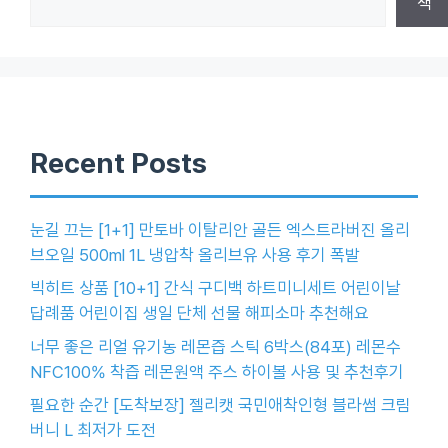
색
Recent Posts
눈길 끄는 [1+1] 만토바 이탈리안 골든 엑스트라버진 올리
브오일 500ml 1L 냉압착 올리브유 사용 후기 폭발
빅히트 상품 [10+1] 간식 구디백 하트미니세트 어린이날
답례품 어린이집 생일 단체 선물 해피소마 추천해요
너무 좋은 리얼 유기농 레몬즙 스틱 6박스(84포) 레몬수
NFC100% 착즙 레몬원액 주스 하이볼 사용 및 추천후기
필요한 순간 [도착보장] 젤리캣 국민애착인형 블라썸 크림
버니 L 최저가 도전