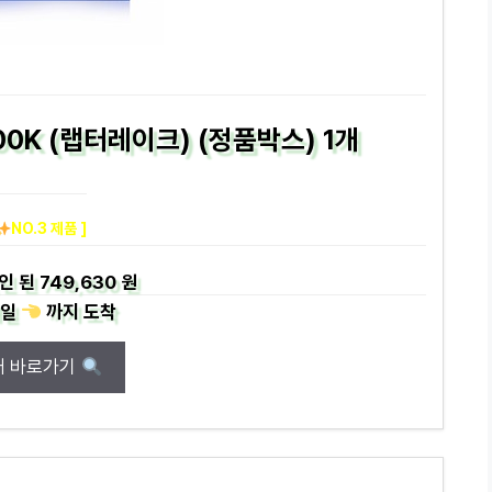
00K (랩터레이크) (정품박스) 1개
NO.3 제품 ]
인 된
749,630 원
일
까지
도착
매 바로가기