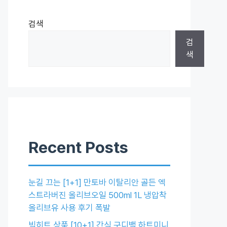
검색
검
색
Recent Posts
눈길 끄는 [1+1] 만토바 이탈리안 골든 엑
스트라버진 올리브오일 500ml 1L 냉압착
올리브유 사용 후기 폭발
빅히트 상품 [10+1] 간식 구디백 하트미니