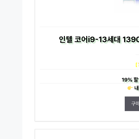
인텔 코어i9-13세대 139
[
19%
할
내
구