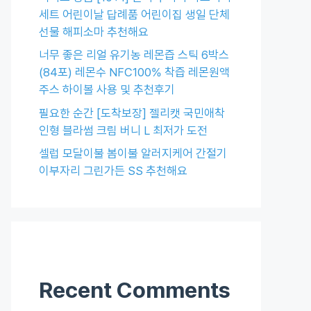
세트 어린이날 답례품 어린이집 생일 단체
선물 해피소마 추천해요
너무 좋은 리얼 유기농 레몬즙 스틱 6박스
(84포) 레몬수 NFC100% 착즙 레몬원액
주스 하이볼 사용 및 추천후기
필요한 순간 [도착보장] 젤리캣 국민애착
인형 블라썸 크림 버니 L 최저가 도전
셀럽 모달이불 봄이불 알러지케어 간절기
이부자리 그린가든 SS 추천해요
Recent Comments