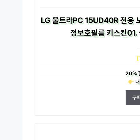
LG 울트라PC 15UD40R 전
정보호필름 키스킨01. 
[
20%
내
구