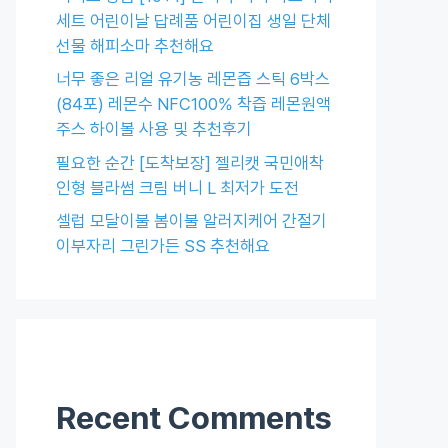
세트 어린이날 답례품 어린이집 생일 단체
선물 해피소마 추천해요
너무 좋은 리얼 유기농 레몬즙 스틱 6박스
(84포) 레몬수 NFC100% 착즙 레몬원액
주스 하이볼 사용 및 추천후기
필요한 순간 [도착보장] 젤리캣 국민애착
인형 블라썸 크림 버니 L 최저가 도전
셀럽 모달이불 봄이불 알러지케어 간절기
이부자리 그린가든 SS 추천해요
Recent Comments