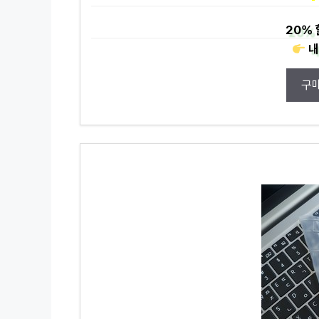
20%
내
구