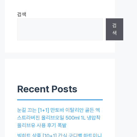
검색
검
색
Recent Posts
눈길 끄는 [1+1] 만토바 이탈리안 골든 엑
스트라버진 올리브오일 500ml 1L 냉압착
올리브유 사용 후기 폭발
빅히트 상품 [10+1] 간식 구디백 하트미니