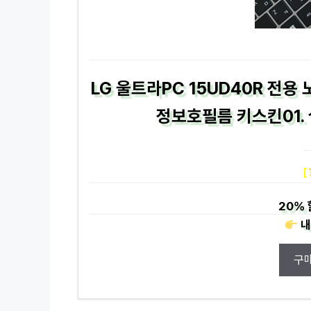
LG 울트라PC 15UD40R 전
정보호필름 키스킨01. 
[
20%
내
구