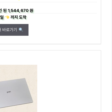
인 된
1,544,670 원
일
까지
도착
매 바로가기