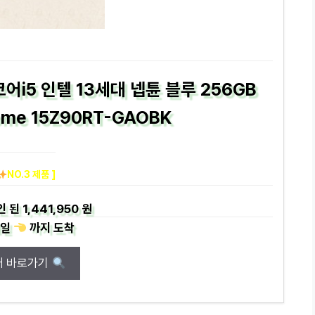
 코어i5 인텔 13세대 넵튠 블루 256GB
ome 15Z90RT-GAOBK
NO.3 제품 ]
인 된
1,441,950 원
일
까지
도착
매 바로가기