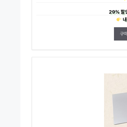
29%
할
내
구