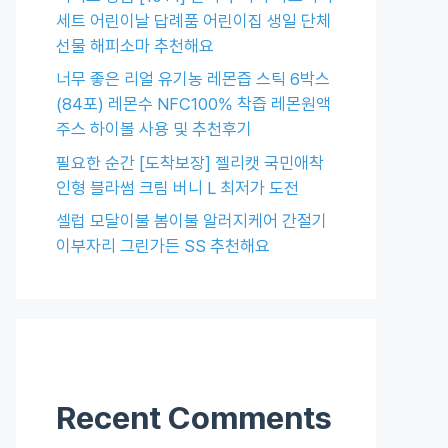
세트 어린이날 답례품 어린이집 생일 단체
선물 해피소마 추천해요
너무 좋은 리얼 유기농 레몬즙 스틱 6박스
(84포) 레몬수 NFC100% 착즙 레몬원액
주스 하이볼 사용 및 추천후기
필요한 순간 [도착보장] 젤리캣 국민애착
인형 블라썸 크림 버니 L 최저가 도전
셀럽 모달이불 봄이불 알러지케어 간절기
이부자리 그린가든 SS 추천해요
Recent Comments