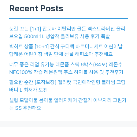
Recent Posts
눈길 끄는 [1+1] 만토바 이탈리안 골든 엑스트라버진 올리
브오일 500ml 1L 냉압착 올리브유 사용 후기 폭발
빅히트 상품 [10+1] 간식 구디백 하트미니세트 어린이날
답례품 어린이집 생일 단체 선물 해피소마 추천해요
너무 좋은 리얼 유기농 레몬즙 스틱 6박스(84포) 레몬수
NFC100% 착즙 레몬원액 주스 하이볼 사용 및 추천후기
필요한 순간 [도착보장] 젤리캣 국민애착인형 블라썸 크림
버니 L 최저가 도전
셀럽 모달이불 봄이불 알러지케어 간절기 이부자리 그린가
든 SS 추천해요