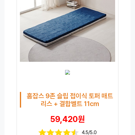
홈잡스 9존 슬립 접이식 토퍼 매트
리스 + 결합벨트 11cm
59,420원
4.5/5.0