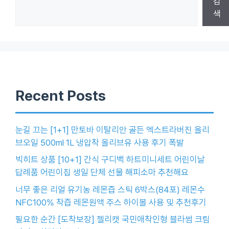
검
색
Recent Posts
눈길 끄는 [1+1] 만토바 이탈리안 골든 엑스트라버진 올리
브오일 500ml 1L 냉압착 올리브유 사용 후기 폭발
빅히트 상품 [10+1] 간식 구디백 하트미니세트 어린이날
답례품 어린이집 생일 단체 선물 해피소마 추천해요
너무 좋은 리얼 유기농 레몬즙 스틱 6박스(84포) 레몬수
NFC100% 착즙 레몬원액 주스 하이볼 사용 및 추천후기
필요한 순간 [도착보장] 젤리캣 국민애착인형 블라썸 크림