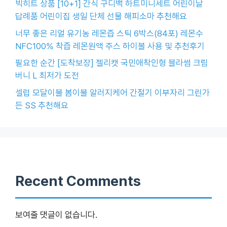
빅히트 상품 [10+1] 간식 구디백 하트미니세트 어린이날
답례품 어린이집 생일 단체 선물 해피소마 추천해요
너무 좋은 리얼 유기농 레몬즙 스틱 6박스(84포) 레몬수
NFC100% 착즙 레몬원액 주스 하이볼 사용 및 추천후기
필요한 순간 [도착보장] 젤리캣 국민애착인형 블라썸 크림
버니 L 최저가 도전
셀럽 모달이불 봄이불 알러지케어 간절기 이부자리 그린가
든 SS 추천해요
Recent Comments
보여줄 댓글이 없습니다.