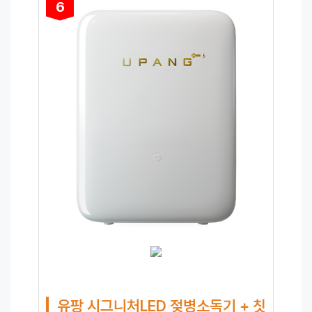
6
유팡 시그니처LED 젖병소독기 + 칫