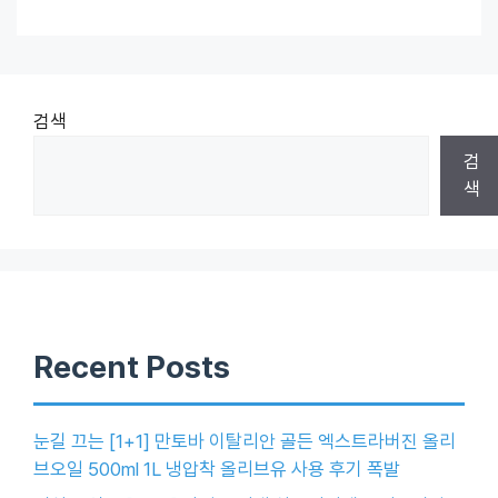
검색
검
색
Recent Posts
눈길 끄는 [1+1] 만토바 이탈리안 골든 엑스트라버진 올리
브오일 500ml 1L 냉압착 올리브유 사용 후기 폭발