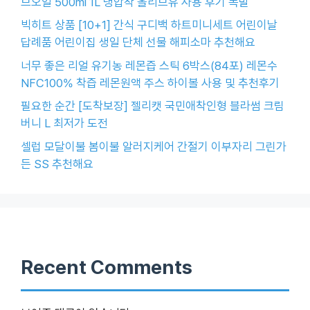
브오일 500ml 1L 냉압착 올리브유 사용 후기 폭발
빅히트 상품 [10+1] 간식 구디백 하트미니세트 어린이날
답례품 어린이집 생일 단체 선물 해피소마 추천해요
너무 좋은 리얼 유기농 레몬즙 스틱 6박스(84포) 레몬수
NFC100% 착즙 레몬원액 주스 하이볼 사용 및 추천후기
필요한 순간 [도착보장] 젤리캣 국민애착인형 블라썸 크림
버니 L 최저가 도전
셀럽 모달이불 봄이불 알러지케어 간절기 이부자리 그린가
든 SS 추천해요
Recent Comments