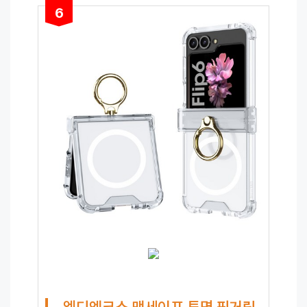
6
엘디엑크스 맥세이프 투명 핑거링