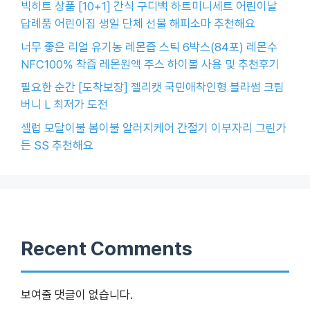
빅히트 상품 [10+1] 간식 구디백 하트미니세트 어린이날
답례품 어린이집 생일 단체 선물 해피소마 추천해요
너무 좋은 리얼 유기농 레몬즙 스틱 6박스(84포) 레몬수
NFC100% 착즙 레몬원액 주스 하이볼 사용 및 추천후기
필요한 순간 [도착보장] 젤리캣 국민애착인형 블라썸 크림
버니 L 최저가 도전
셀럽 모달이불 봄이불 알러지케어 간절기 이부자리 그린가
든 SS 추천해요
Recent Comments
보여줄 댓글이 없습니다.