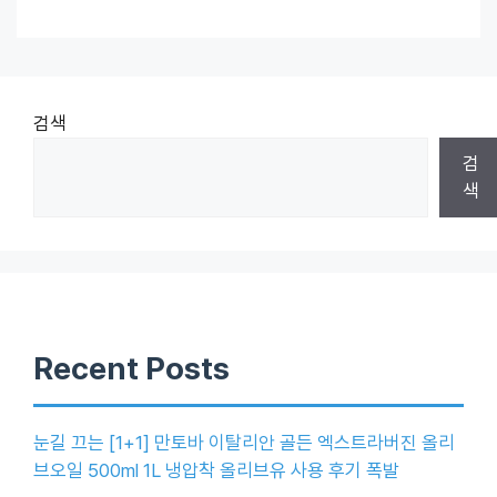
검색
검
색
Recent Posts
눈길 끄는 [1+1] 만토바 이탈리안 골든 엑스트라버진 올리
브오일 500ml 1L 냉압착 올리브유 사용 후기 폭발