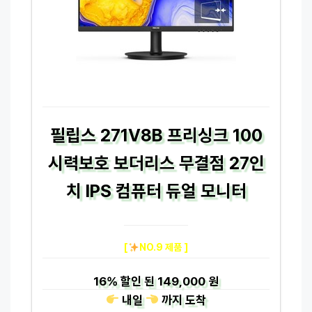
필립스 271V8B 프리싱크 100
시력보호 보더리스 무결점 27인
치 IPS 컴퓨터 듀얼 모니터
[
NO.9 제품 ]
16%
할인 된
149,000 원
내일
까지
도착