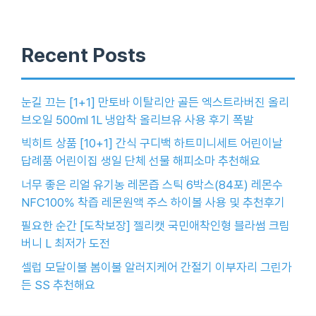
Recent Posts
눈길 끄는 [1+1] 만토바 이탈리안 골든 엑스트라버진 올리
브오일 500ml 1L 냉압착 올리브유 사용 후기 폭발
빅히트 상품 [10+1] 간식 구디백 하트미니세트 어린이날
답례품 어린이집 생일 단체 선물 해피소마 추천해요
너무 좋은 리얼 유기농 레몬즙 스틱 6박스(84포) 레몬수
NFC100% 착즙 레몬원액 주스 하이볼 사용 및 추천후기
필요한 순간 [도착보장] 젤리캣 국민애착인형 블라썸 크림
버니 L 최저가 도전
셀럽 모달이불 봄이불 알러지케어 간절기 이부자리 그린가
든 SS 추천해요