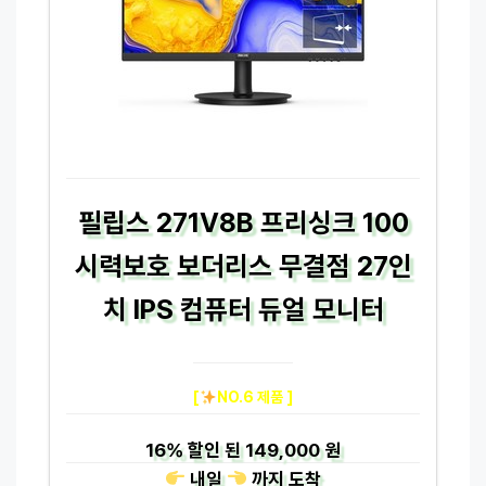
필립스 271V8B 프리싱크 100
시력보호 보더리스 무결점 27인
치 IPS 컴퓨터 듀얼 모니터
[
NO.6 제품 ]
16%
할인 된
149,000 원
내일
까지
도착