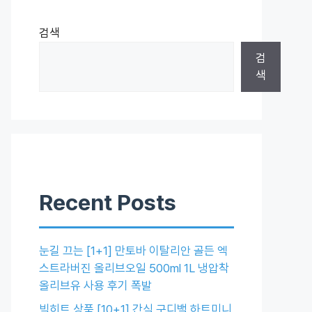
검색
검
색
Recent Posts
눈길 끄는 [1+1] 만토바 이탈리안 골든 엑
스트라버진 올리브오일 500ml 1L 냉압착
올리브유 사용 후기 폭발
빅히트 상품 [10+1] 간식 구디백 하트미니