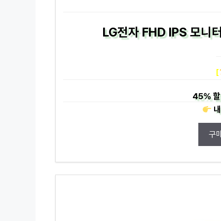
LG전자 FHD IPS 모니
[
45%
할
내
구