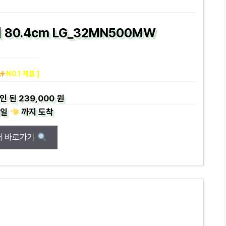
터 80.4cm LG_32MN500MW
NO.1 제품 ]
인 된
239,000 원
일
까지
도착
매 바로가기