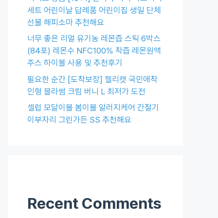
세트 어린이날 답례품 어린이집 생일 단체
선물 해피소마 추천해요
너무 좋은 리얼 유기농 레몬즙 스틱 6박스
(84포) 레몬수 NFC100% 착즙 레몬원액
주스 하이볼 사용 및 추천후기
필요한 순간 [도착보장] 젤리캣 국민애착
인형 블라썸 크림 버니 L 최저가 도전
셀럽 모달이불 봄이불 알러지케어 간절기
이부자리 그린가든 SS 추천해요
Recent Comments