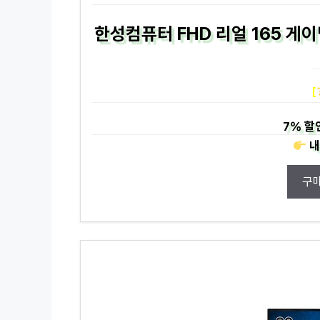
한성컴퓨터 FHD 리얼 165 게이밍
[
7%
할
내
구