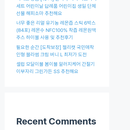
세트 어린이날 답례품 어린이집 생일 단체
선물 해피소마 추천해요
너무 좋은 리얼 유기농 레몬즙 스틱 6박스
(84포) 레몬수 NFC100% 착즙 레몬원액
주스 하이볼 사용 및 추천후기
필요한 순간 [도착보장] 젤리캣 국민애착
인형 블라썸 크림 버니 L 최저가 도전
셀럽 모달이불 봄이불 알러지케어 간절기
이부자리 그린가든 SS 추천해요
Recent Comments