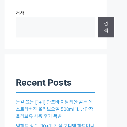
검색
검
색
Recent Posts
눈길 끄는 [1+1] 만토바 이탈리안 골든 엑
스트라버진 올리브오일 500ml 1L 냉압착
올리브유 사용 후기 폭발
빅히트 상품 [10+1] 간식 구디백 하트미니