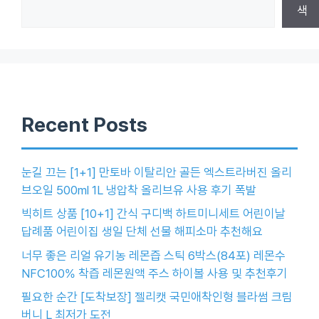
색
Recent Posts
눈길 끄는 [1+1] 만토바 이탈리안 골든 엑스트라버진 올리
브오일 500ml 1L 냉압착 올리브유 사용 후기 폭발
빅히트 상품 [10+1] 간식 구디백 하트미니세트 어린이날
답례품 어린이집 생일 단체 선물 해피소마 추천해요
너무 좋은 리얼 유기농 레몬즙 스틱 6박스(84포) 레몬수
NFC100% 착즙 레몬원액 주스 하이볼 사용 및 추천후기
필요한 순간 [도착보장] 젤리캣 국민애착인형 블라썸 크림
버니 L 최저가 도전