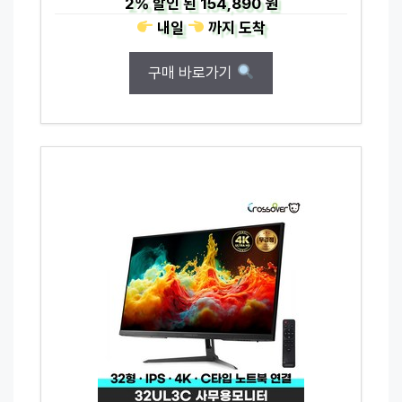
2%
할인 된
154,890 원
내일
까지
도착
구매 바로가기